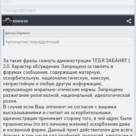
7 Сентября 2023 13:48:51
xxwwxx
Цитата: Claymore
тупонытик пирадрочный
За такие фразы скинуть админестрации ТЕБЯ ЗАБАНЯТ (
3.0. Характер обсуждения. Запрещено оставлять в
форумах сообщения, содержащие матерную,
оскорбительную, националистическую, хамскую,
непристойную и любую другую информацию,
нарушающую морально-этические нормы. Запрещено
разжигание религиозной, национальной, идеологической
розни.
В случае если Ваш оппонент не согласен с вашими
высказываниями и считает их оскорбительными,
администрация принимает сторону того, в чей адрес были
произнесены (по его личному мнению) оскорбления даже
в косвенной форме. Данный пункт действителен для всего
форума, в том числе для профилей, подписей, репутации и