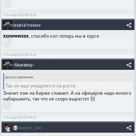
7 Сентября 2023 08:48:50
lexa161rostov
xxxwwwxxx
, спасибо кэп теперь мы в курсе
7 Сентября 2023 08:49:43
-Skarabey-
Цитата: xxxwwwxxx
Так он еще умудряется не рости .
Значит лом на бирже сливает. А на офицеров надо мноого
набарыжить, так что не скоро вырастет )))
7 Сентября 2023 09:09:34
💀
Raynor_Jim