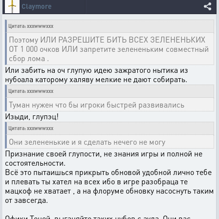
Claymore
Цитата: xxxwwwxxx
Поэтому ИЛИ РАЗРЕШИТЕ БИТЬ ВСЕХ ЗЕЛЕНЕНЬКИХ
ОТ 1 000 очков ИЛИ запретите зелененьким совместный
сбор лома .
Или забить на оч глупую идею зажратого нытика из
нубоала каторому халяву мелкие не дают собирать.
Цитата: xxxwwwxxx
Туман нужен что бы игроки быстрей развивались
Изыди, глупэц!
Цитата: xxxwwwxxx
Они зелененькие и я сделать нечего не могу
Признание своей глупости, не знания игры и полной не
состоятельности.
Всё это пытаишься прикрыть обновой удобной лично тебе
и плевать ты хател на всех ибо в игре разобраца те
мацкоф не хватает , а на флоруме обновку насоснуть таким
от завсегда.
Офики Теней, выганяйте таких нубов с аула. Они вас