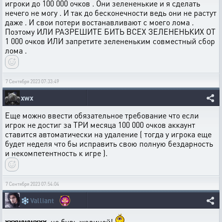
игроки до 100 000 очков . Они зелененькие и я сделать
нечего не могу . И так до бесконечности ведь они не растут
даже . И свои потери востанавливают с моего лома .
Поэтому ИЛИ РАЗРЕШИТЕ БИТЬ ВСЕХ ЗЕЛЕНЕНЬКИХ ОТ
1 000 очков ИЛИ запретите зелененьким совместный сбор
лома .
7 Сентября 2023 07:33:49
xwx
Еще можно ввести обязательное требование что если
игрок не достиг за ТРИ месяца 100 000 очков аккаунт
ставится автоматически на удаление ( тогда у игрока еще
будет неделя что бы исправить свою полную бездарность
и некомпетентность к игре ).
7 Сентября 2023 07:54:04
❄️
Valliant
xxxwwwxxx
, не будь жадиной!