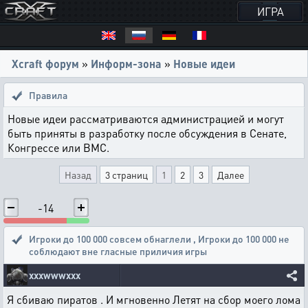
ИГРА
Xcraft форум
»
Информ-зона
»
Новые идеи
Правила
Новые идеи рассматриваются администрацией и могут
быть приняты в разработку после обсуждения в Сенате,
Конгрессе или ВМС.
Назад
3 страниц
1
2
3
Далее
-14
Игроки до 100 000 совсем обнаглели
,
Игроки до 100 000 не
соблюдают вне гласные приличия игры
xxxwwwxxx
Я сбиваю пиратов . И мгновенно Летят на сбор моего лома