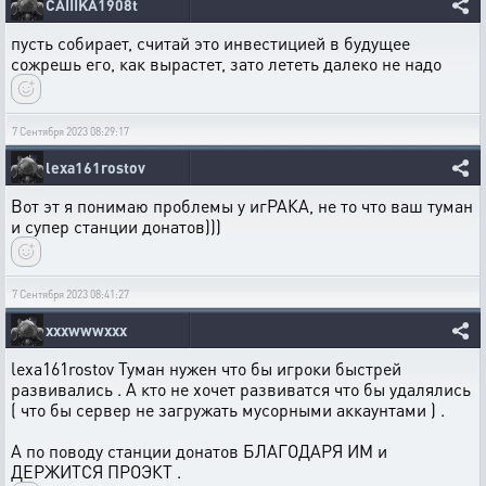
CAIIIKA1908t
пусть собирает, считай это инвестицией в будущее
сожрешь его, как вырастет, зато лететь далеко не надо
7 Сентября 2023 08:29:17
lexa161rostov
Вот эт я понимаю проблемы у игРАКА, не то что ваш туман
и супер станции донатов)))
7 Сентября 2023 08:41:27
xxxwwwxxx
lexa161rostov Туман нужен что бы игроки быстрей
развивались . А кто не хочет развиватся что бы удалялись
( что бы сервер не загружать мусорными аккаунтами ) .
А по поводу станции донатов БЛАГОДАРЯ ИМ и
ДЕРЖИТСЯ ПРОЭКТ .