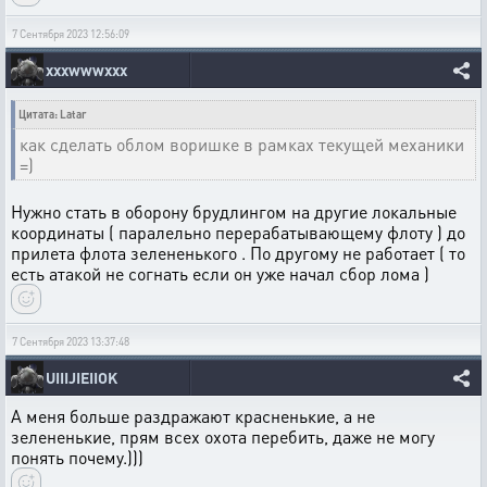
7 Сентября 2023 12:56:09
xxxwwwxxx
Цитата: Latar
как сделать облом воришке в рамках текущей механики
=)
Нужно стать в оборону брудлингом на другие локальные
координаты ( паралельно перерабатывающему флоту ) до
прилета флота зелененького . По другому не работает ( то
есть атакой не согнать если он уже начал сбор лома )
7 Сентября 2023 13:37:48
UIIIJIEIIOK
А меня больше раздражают красненькие, а не
зелененькие, прям всех охота перебить, даже не могу
понять почему.)))