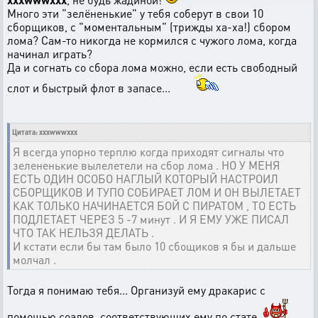
Много эти "зелёненькие" у тебя соберут в свои 10
сборщиков, с "моментальным" (трижды ха-ха!) сбором
лома? Сам-то никогда не кормился с чужого лома, когда
начинал играть?
Да и согнать со сбора лома можно, если есть свободный
слот и быстрый флот в запасе...
Цитата: xxxwwwxxx
Я всегда упорно терплю когда приходят сигналы что
зелененькие вылелетели на сбор лома . НО У МЕНЯ
ЕСТЬ ОДИН ОСОБО НАГЛЫЙ КОТОРЫЙ НАСТРОИЛ
СБОРЩИКОВ И ТУПО СОБИРАЕТ ЛОМ И ОН ВЫЛЕТАЕТ
КАК ТОЛЬКО НАЧИНАЕТСЯ БОЙ С ПИРАТОМ , ТО ЕСТЬ
ПОДЛЕТАЕТ ЧЕРЕЗ 5 -7 минут . И Я ЕМУ УЖЕ ПИСАЛ
ЧТО ТАК НЕЛЬЗЯ ДЕЛАТЬ .
И кстати если бы там было 10 сбощиков я бы и дальше
молчал .
Тогда я понимаю тебя... Организуй ему дракарис с
помощью соалов, соответствующих ему по стате.