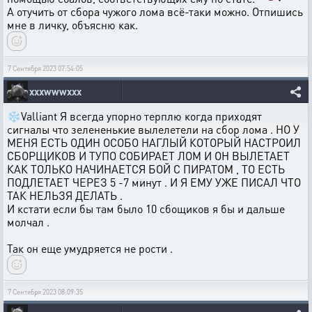
А отучить от сбора чужого лома всё-таки можно. Отпишись
мне в личку, объясню как.
7 Сентября 2023 07:54:05
xxxwwwxxx
❄️Valliant Я всегда упорно терплю когда приходят
сигналы что зелененькие вылелетели на сбор лома . НО У
МЕНЯ ЕСТЬ ОДИН ОСОБО НАГЛЫЙ КОТОРЫЙ НАСТРОИЛ
СБОРЩИКОВ И ТУПО СОБИРАЕТ ЛОМ И ОН ВЫЛЕТАЕТ
КАК ТОЛЬКО НАЧИНАЕТСЯ БОЙ С ПИРАТОМ , ТО ЕСТЬ
ПОДЛЕТАЕТ ЧЕРЕЗ 5 -7 минут . И Я ЕМУ УЖЕ ПИСАЛ ЧТО
ТАК НЕЛЬЗЯ ДЕЛАТЬ .
И кстати если бы там было 10 сбощиков я бы и дальше
молчал .
Так он еще умудряется не рости .
7 Сентября 2023 08:09:35