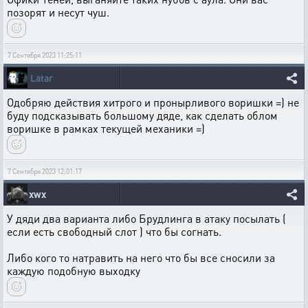
позорят и несут чуш.
7 Сентября 2023 11:25:11
Latar
Одобряю действия хитрого и пронырливого воришки =) не
буду подсказывать большому дяде, как сделать облом
воришке в рамках текущей механики =)
7 Сентября 2023 12:01:17
xwx
У дяди два варианта либо Брудлинга в атаку посылать (
если есть свободный слот ) что бы согнать.
Либо кого то натравить на него что бы все сносили за
каждую подобную выходку