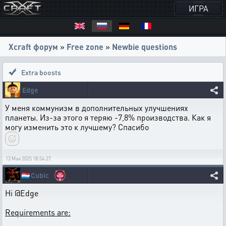
ИГРА
Xcraft форум
»
Free zone
»
Newbie questions
Extra boosts
Edge
У меня коммунизм в дополнительных улучшениях
планеты. Из-за этого я теряю -7,8% производства. Как я
могу изменить это к лучшему? Спасибо
13 Мая 2025 18:54:27
🇱🇺
Cubic
Hi @Edge
Requirements are: