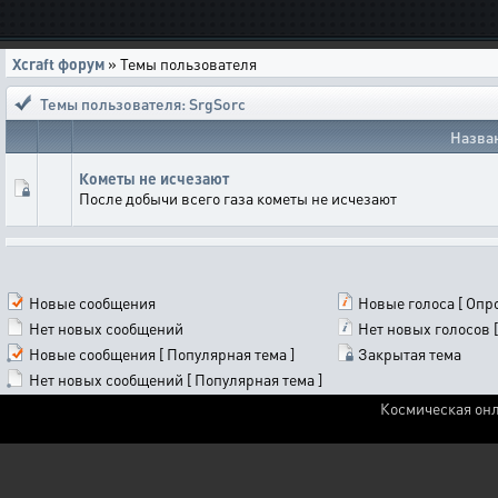
Xcraft форум
» Темы пользователя
Темы пользователя: SrgSorc
Назва
Кометы не исчезают
После добычи всего газа кометы не исчезают
Новые сообщения
Новые голоса [ Опро
Нет новых сообщений
Нет новых голосов [
Новые сообщения [ Популярная тема ]
Закрытая тема
Нет новых сообщений [ Популярная тема ]
Космическая онл