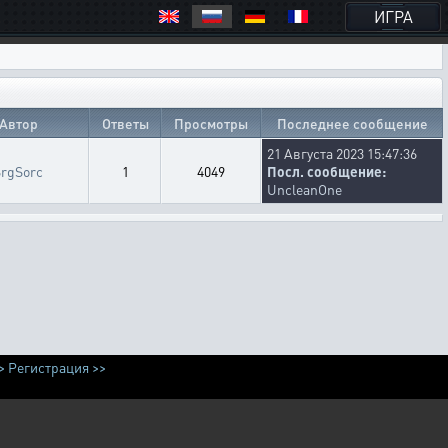
ИГРА
Автор
Ответы
Просмотры
Последнее сообщение
21 Августа 2023 15:47:36
SrgSorc
1
4049
Посл. сообщение:
UncleanOne
>
Регистрация >>