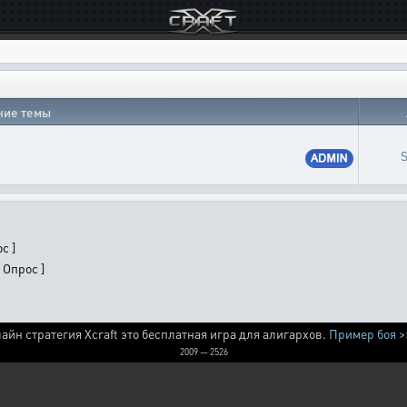
ние темы
с ]
 Опрос ]
айн стратегия Xcraft это бесплатная игра для алигархов.
Пример боя >
2009 — 2526