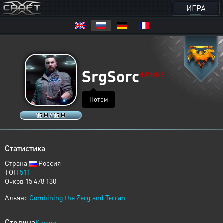
ИГРА
SrgSorc
HUMANS
Потом
15 M / 15 M
Статистика
Страна
Россия
ТОП
511
Очков 15 478 130
Альянс
Combining the Zerg and Terran
Столица
Ключи