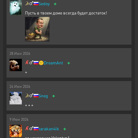
+
Sedoy
Пусть в твоем доме всегда будет достаток!
28
Июн
2026
+
🙂
DreamAnt
+
24
Июн
2026
+
Sneg
+ + +
9
Июн
2026
+
tarakan4ik
за наказание Valentyn1