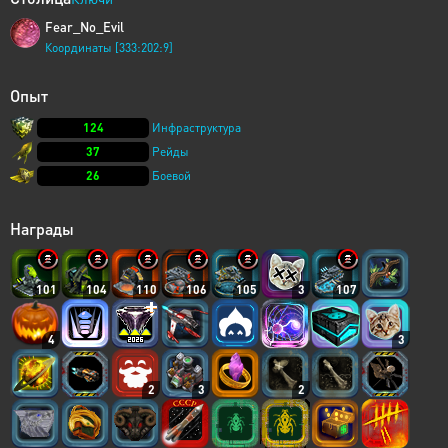
Fear_No_Evil
Координаты [333:202:9]
Опыт
124
Инфраструктура
37
Рейды
26
Боевой
Награды
101
104
110
106
105
3
107
4
3
2
3
2