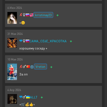
6
Июн
2024
+
kristinay23
💞
+😊
31
Мая
2024
+
CAMA_CE6E_KPACOTKA
хорошему соседу +
10
Мая
2024
+
Vreton
🌚
За лп
4
Апр
2024
+
ALLT
+🛒💰👍+