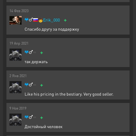
14
Фев
2023
+
🧒
Erik_000
Спасибо другу за поддержку
19
Апр
2021
+
так держать
2
Янв
2021
+
Like his pricing in the bestiary. Very good seller.
9
Ноя
2019
+
Достойный человек