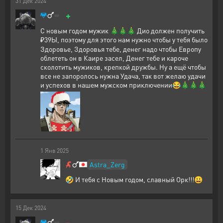
31
Дек
2024
+
С новым годом мужик 🎄🎄🎄 Дио должен получить
₽39Ы, поэтому для этого нам нужно чтобы у тебя было
Здоровье, Здоровья тебе, денег надо чтобы Европу
облететь он в Каире засел, Денег тебе и кароче
сколотить мужиков, крепкой дружбы. Ну а ещё чтобы
все не запоролось нужна Удача, так вот желаю удачи
и успехов в нашем мужском приключении😂🎄🎄🎄
1
Янв
2025
Astra_Zerg
🤣 И тебя с Новым годом, славный Орк!!!😀
15
Дек
2024
-