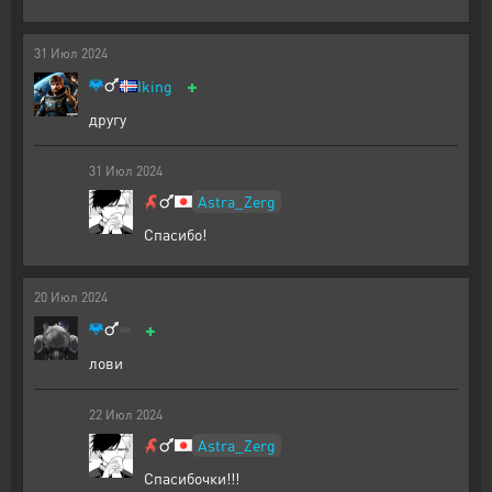
31
Июл
2024
+
Iking
другу
31
Июл
2024
Astra_Zerg
Спасибо!
20
Июл
2024
+
лови
22
Июл
2024
Astra_Zerg
Спасибочки!!!