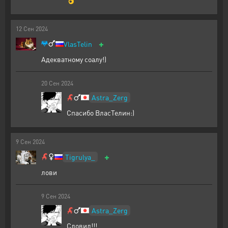
12
Сен
2024
+
VlasTelin
Адекватному соалу!)
20
Сен
2024
Astra_Zerg
Спасибо ВласТелин:)
9
Сен
2024
+
Tigrulya_
лови
9
Сен
2024
Astra_Zerg
Словил!!!