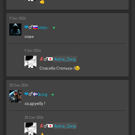
👍
9
Окт
2024
+
stels-
лови
9
Окт
2024
Astra_Zerg
Спасибо Стелька-)😉
20
Сен
2024
+
Iking
за дружбу !
20
Сен
2024
Astra_Zerg
👌