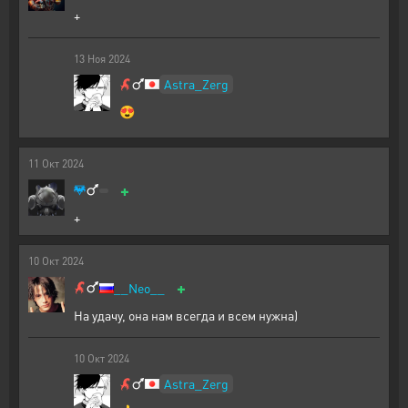
+
13
Ноя
2024
Astra_Zerg
😍
11
Окт
2024
+
+
10
Окт
2024
+
__Neo__
На удачу, она нам всегда и всем нужна)
10
Окт
2024
Astra_Zerg