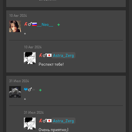
10
Авг
2024
+
__Neo__
+
10
Авг
2024
Astra_Zerg
Респект тебе!
31
Июл
2024
+
+
31
Июл
2024
Astra_Zerg
Очень приятно;)