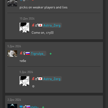
picks on weaker players and lies
15
Дек
2024
Astra_Zerg
Come on, cry)))
5
Дек
2024
+
Tigrulya_
тебе
5
Дек
2024
Astra_Zerg
☺
2
Дек
2024
+
stels-