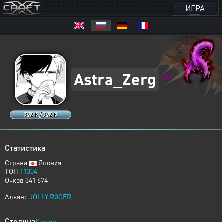
ИГРА
Astra_Zerg
XERJ
342 K / 342 K
Статистика
Страна
Япония
ТОП
11304
Очков 341 674
Альянс
JOLLY ROGER
Столица
Ключи