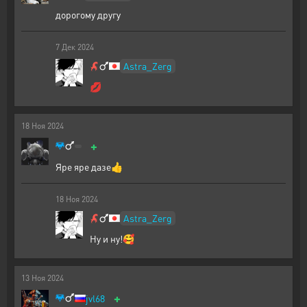
дорогому другу
7
Дек
2024
Astra_Zerg
💋
18
Ноя
2024
+
Яре яре дазе👍
18
Ноя
2024
Astra_Zerg
Ну и ну!🥰
13
Ноя
2024
+
jvl68