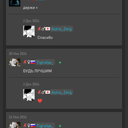
держи +
2
Дек
2024
Astra_Zerg
Спасибо
30
Ноя
2024
+
Tigrulya_
БУДЬ ЛУЧШИМ
2
Дек
2024
Astra_Zerg
❤
24
Ноя
2024
+
Tigrulya_