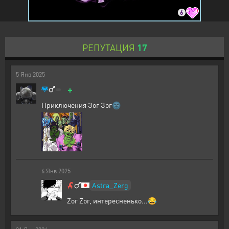
6
РЕПУТАЦИЯ
17
5
Янв
2025
+
Приключения Зог Зог🌚
6
Янв
2025
Astra_Zerg
Zог Zог, интересненько...😂