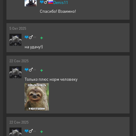
Denis11
Спасибо! Взаимно!
5
Окт
2025
+
на удачу!)
22
Сен
2025
+
Только плюс норм человеку
22
Сен
2025
+