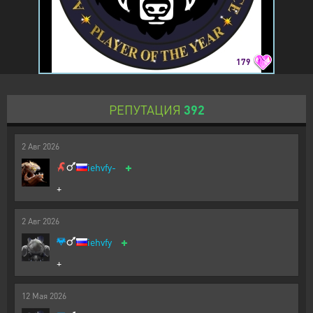
179
РЕПУТАЦИЯ
392
2
Авг
2026
+
iehvfy-
+
2
Авг
2026
+
iehvfy
+
12
Мая
2026