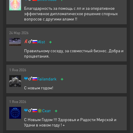
Благодарность за помощь с лп и за оперативное
эффективное дипломатическое решение спорных
вопросов с другими алами !!
24
Мар
2026
+
Mist
Правильному соседу, за совместный бизнес. Добра и
процветания.
1
Янв
2026
+
Failendark
С новым годом!
1
Янв
2026
+
✳️
Скат
С Новым Годом !!! Здоровья и Радости Мирской и
Удачи в новом году ! +