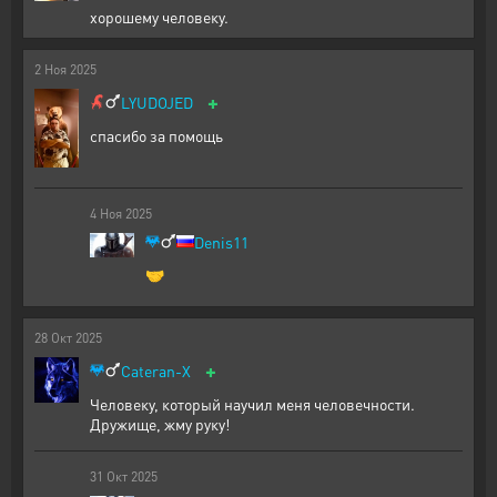
хорошему человеку.
2
Ноя
2025
+
LYUDOJED
спасибо за помощь
4
Ноя
2025
Denis11
🤝
28
Окт
2025
+
Cateran-X
Человеку, который научил меня человечности.
Дружище, жму руку!
31
Окт
2025