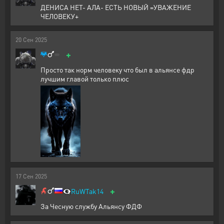
ДЕНИСА НЕТ- АЛА- ЕСТЬ НОВЫЙ =УВАЖЕНИЕ
ЧЕЛОВЕКУ+
20
Сен
2025
+
Просто так норм человеку что был в альянсе фдр
лучшим главой только плюс
17
Сен
2025
+
👁️‍🗨️
RuWTak14
За Чесную службу Альянсу ФДФ