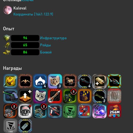
Kaleval
Координаты [1641:122:9]
Опыт
96
Инфраструктура
65
Рейды
86
Боевой
Награды
4
3
4
2