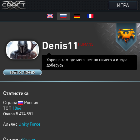
ИГРА
Denis11
HUMANS
Хорошо там где меня нет но ничего я и туда
доберусь.
5475 K / 5475 K
Статистика
Страна
Россия
ТОП
1864
Очков 5 474 851
Альянс
Unity Force
Столица
Ключи