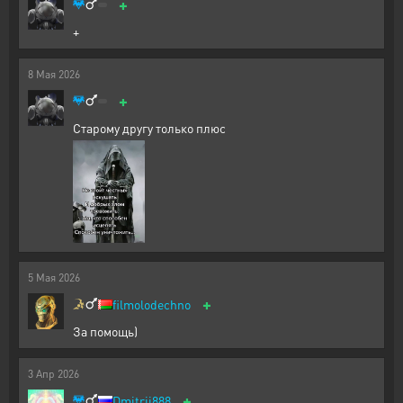
+
+
8
Мая
2026
+
Старому другу только плюс
5
Мая
2026
+
filmolodechno
За помощь)
3
Апр
2026
+
Dmitrii888