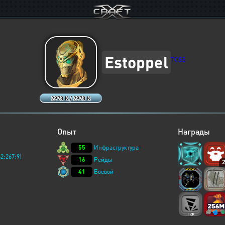
Estoppel
TOSS
2978 K / 2978 K
Опыт
Награды
55
Инфраструктура
2:267:9]
16
Рейды
41
Боевой