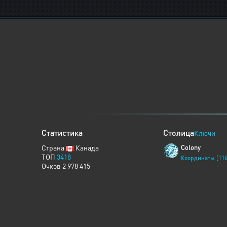
Статистика
Столица
Ключи
Страна
Канада
Colony
ТОП
3418
Координаты [116
Очков 2 978 415