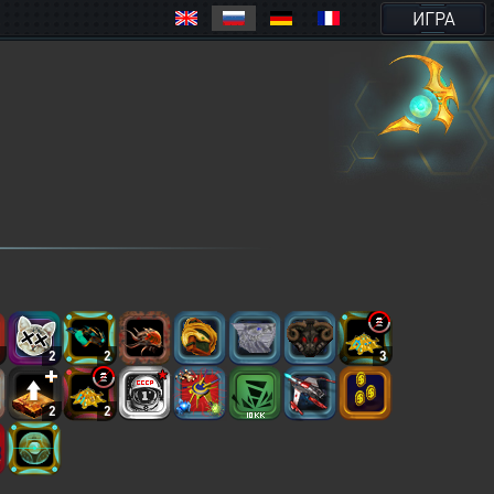
ИГРА
2
2
2
3
2
2