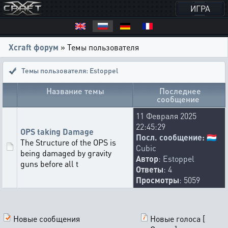
ИГРА
Xcraft форум
» Темы пользователя
Темы пользователя: Estoppel
Название темы
Последнее
сообщение
11 Февраля 2025
22:45:29
OPS taking Damage
Посл. сообщение:
🇱🇺
The Structure of the OPS is
Cubic
being damaged by gravity
Автор
:
Estoppel
guns before all t
Ответы
: 4
Просмотры
: 5059
Новые сообщения
Новые голоса [