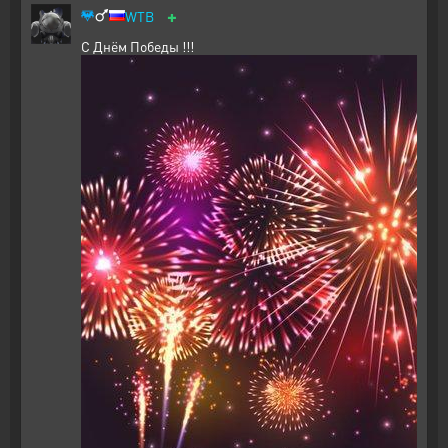
+
WTB
С Днём Победы !!!