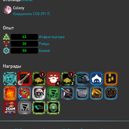
Colony
Координаты [133:291:7]
Опыт
42
Инфраструктура
30
Рейды
50
Боевой
Награды
4
2