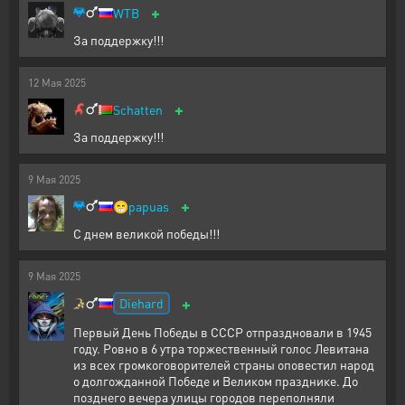
+
WTB
За поддержку!!!
12
Мая
2025
+
Schatten
За поддержку!!!
9
Мая
2025
+
😁
papuas
С днем великой победы!!!
9
Мая
2025
+
Diehard
Первый День Победы в СССР отпраздновали в 1945
году. Ровно в 6 утра торжественный голос Левитана
из всех громкоговорителей страны оповестил народ
о долгожданной Победе и Великом празднике. До
позднего вечера улицы городов переполняли