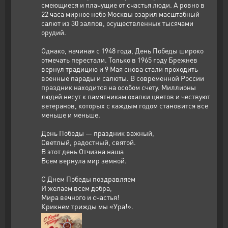
смеющиеся и плачущие от счастья люди. А ровно в
22 часа мирное небо Москвы озарил масштабный
салют из 30 залпов, осуществленных тысячами
орудий.
Однако, начиная с 1948 года, День Победы широко
отмечать перестали. Только в 1965 году Брежнев
вернул традицию и 9 Мая снова стали проходить
военные парады и салюты. В современной России
праздник находится на особом счету. Миллионы
людей несут к памятникам охапки цветов и чествуют
ветеранов, которых с каждым годом становится все
меньше и меньше.
День Победы — праздник важный,
Светлый, радостный, святой.
В этот день Отчизна наша
Всем вернула мир земной.
С Днем Победы поздравляем
И желаем всем добра,
Мира вечного и счастья!
Крикнем трижды мы «Ура!».