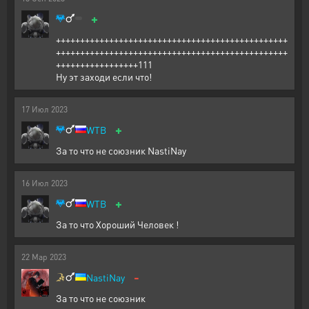
+
++++++++++++++++++++++++++++++++++++++++++++++++
++++++++++++++++++++++++++++++++++++++++++++++++
+++++++++++++++++111
Ну эт заходи если что!
17
Июл
2023
+
WTB
За то что не союзник NastiNay
16
Июл
2023
+
WTB
За то что Хороший Человек !
22
Мар
2023
-
NastiNay
За то что не союзник