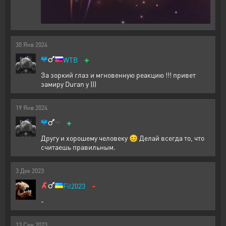
30
Янв
2024
+
WTB
За зоркий глаз и мгновенную реакцию !!! привет
замиру Duran у )))
19
Янв
2024
+
Другу и хорошему человеку 😊 Делай всегда то, что
считаешь правильным.
3
Дек
2023
-
Fil2023
-
13
Сен
2023