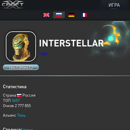
ИГРА
INTERSTELLAR
TOSS
2778 K / 2778 K
Статистика
Страна
Россия
ТОП
3657
Очков 2 777 855
Альянс
Тень
Столица
Ключи