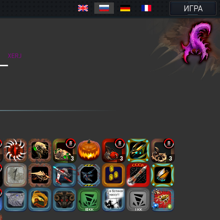
ИГРА
_
XERJ
4
3
3
3
2