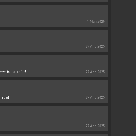
1
Мая
2025
29
Апр
2025
ех благ тебе!
27
Апр
2025
 всё!
27
Апр
2025
27
Апр
2025