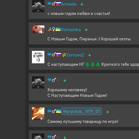
+
Armada
с новым годом любви и счастья!
+
Romashka
С Новым Годом, Пиранья :) Хорошей охоты
+
🌾
ZernovoZ
С наступающим НГ🌲🌲🌲 Крепкого тебе здор
+
Хорошему человеку)
С Наступающим Новым Годом!
+
Morychok_1979_07
Самому лутьшему товарищу по игре!
+