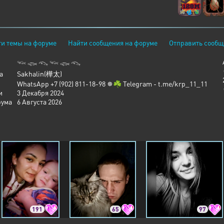
и темы на форуме
Найти сообщения на форуме
Отправить сообщ
𓆝 𓆟 𓆞 𓆝 𓆟 𓆞
а
Sakhalin(樺太)
WhatsApp +7 (902) 811-18-98 ✵☘︎ Telegram - t.me/krp_11_11
и
3 Декабря 2024
рума
6 Августа 2026
191
65
97