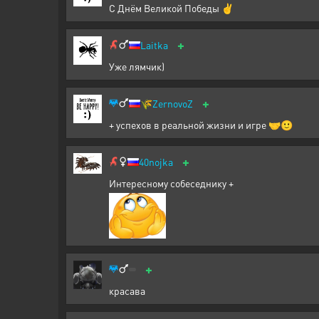
С Днём Великой Победы ✌️
+
Laitka
Уже лямчик)
+
🌾
ZernovoZ
+ успехов в реальной жизни и игре 🤝🙂
+
40nojka
Интересному собеседнику +
+
красава