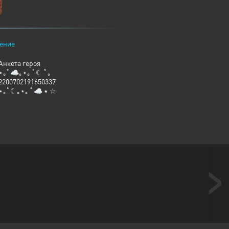
ение
Анкета героя
⋆｡ﾟ☁︎｡⋆｡ ﾟ☾ ﾟ｡
2200702191650337
⋆｡ﾟ☾｡⋆｡ ﾟ☁︎ ٭ ☆