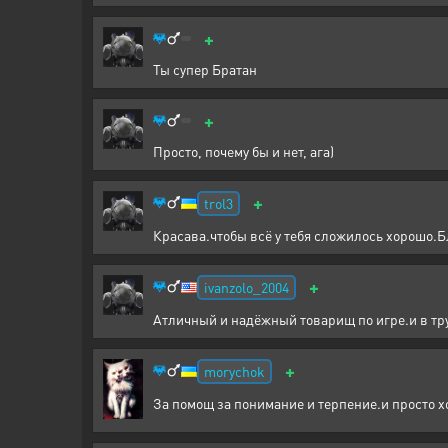
+
Ты супер Братан
+
Просто, почему бы и нет, ага)
+
trol3
Красава.чтобы всё у тебя сложилось хорошо.Б
+
ivanzolo_2004
Атличный и надёжный товарищ по игре.и в тру
+
morychok
За помощ за понимание и терпение.и прост