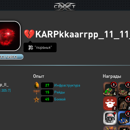
💔
KARPkkaarrpp_11_11
𒄆 "ᥒυρᥲⲏья"
8 K / 1458 K
Опыт
Награды
p_II_
27
Инфраструктура
:305:7]
15
Рейды
4
45
Боевой
2