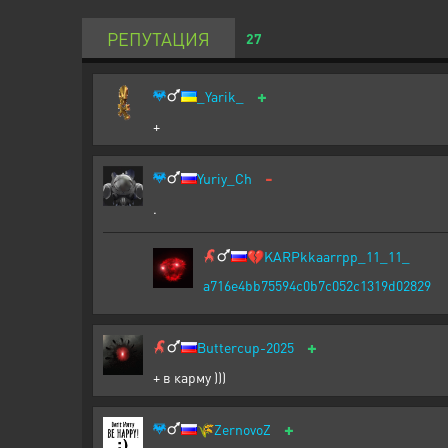
РЕПУТАЦИЯ
27
+
_Yarik_
+
-
Yuriy_Ch
.
💔
KARPkkaarrpp_11_11_
a716e4bb75594c0b7c052c1319d02829
+
Buttercup-2025
+ в карму )))
+
🌾
ZernovoZ