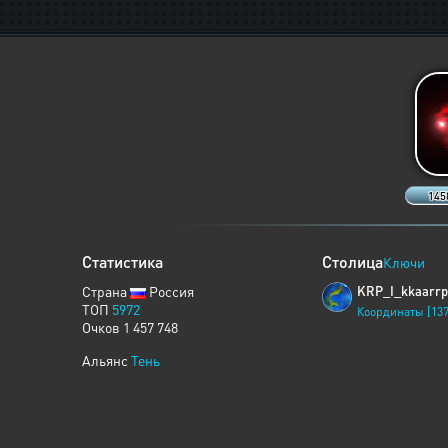
145
Статистика
Столица
Ключи
Страна
Россия
KRP_I_kkaarrp
ТОП
5972
Координаты [137
Очков 1 457 748
Альянс
Тень