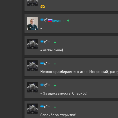
🫶
+
Igoarm
+
+
+ чтобы было)
+
Неплохо разбирается в игре. Искренний, рассу
+
+ За адекватность! Спасибо!
+
Спасибо за открытки!