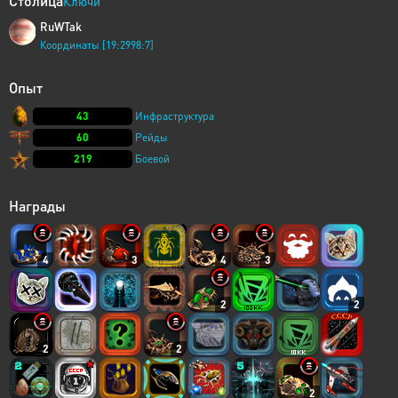
Столица
Ключи
RuWTak
Координаты [19:2998:7]
Опыт
43
Инфраструктура
60
Рейды
219
Боевой
Награды
4
3
4
3
2
2
2
2
2