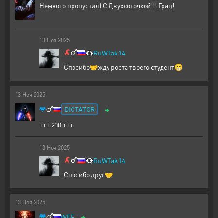
Немного пропустил) С Двухсоточкой!!! Грац!
13
Ноя
2025
👁️‍🗨️
RuWTak14
Спосибо🤝жду роста твоего студент😁
13
Ноя
2025
+
DICTATOR
+++ 200 +++
13
Ноя
2025
👁️‍🗨️
RuWTak14
Спосибо друг🤝
13
Ноя
2025
+
WEF