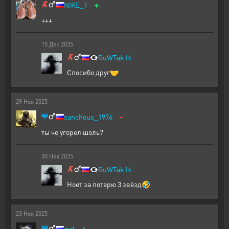
+
NIKE_1
+++
15
Дек
2025
👁️‍🗨️
RuWTak14
Спосибо друг🤝
29
Ноя
2025
-
sanchous_1976
ты че угорел шоль?
30
Ноя
2025
👁️‍🗨️
RuWTak14
Ноет за потерю 3 звëзд🤣
23
Ноя
2025
+
avd