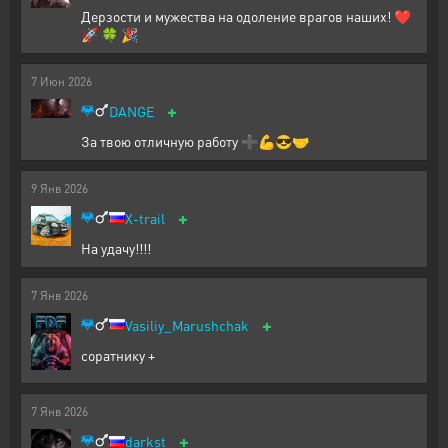
Дерзости и мужества на одоление врагов наших! ❤️
🚀 🍀 🎉
7
Июн
2026
+
DANGE
За твою отличную работу ➕💪😎🤝
9
Янв
2026
+
X-trail
На удачу!!!!
7
Янв
2026
+
Vasiliy_Marushchak
соратнику +
7
Янв
2026
+
darkst