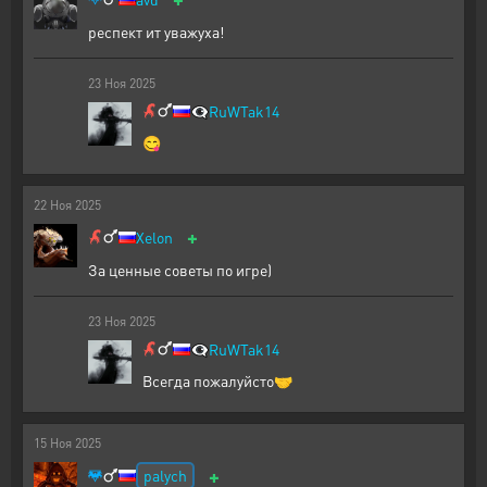
респект ит уважуха!
23
Ноя
2025
👁️‍🗨️
RuWTak14
😋
22
Ноя
2025
+
Xelon
За ценные советы по игре)
23
Ноя
2025
👁️‍🗨️
RuWTak14
Всегда пожалуйсто🤝
15
Ноя
2025
+
palych