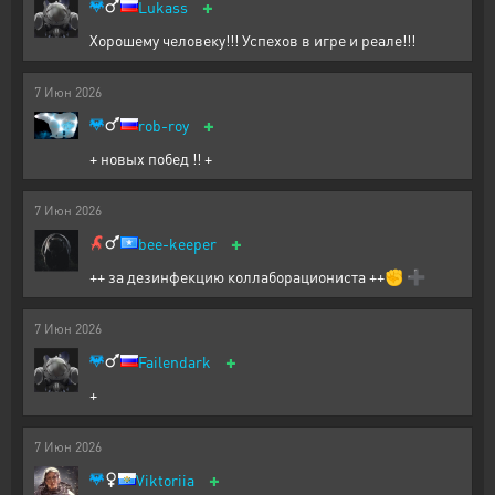
+
Lukass
Хорошему человеку!!! Успехов в игре и реале!!!
7
Июн
2026
+
rob-roy
+ новых побед !! +
7
Июн
2026
+
bee-keeper
++ за дезинфекцию коллаборациониста ++✊ ➕
7
Июн
2026
+
Failendark
+
7
Июн
2026
+
Viktoriia