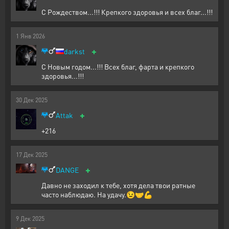
С Рождеством...!!! Крепкого здоровья и всех благ...!!!
1
Янв
2026
+
darkst
С Новым годом...!!! Всех благ, фарта и крепкого
здоровья...!!!
30
Дек
2025
+
Attak
+216
17
Дек
2025
+
DANGE
Давно не заходил к тебе, хотя дела твои ратные
часто наблюдаю. На удачу.😉🤝💪
9
Дек
2025