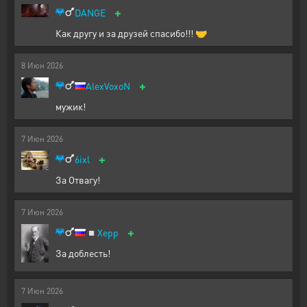
+
DANGE
Как другу и за друзей спасибо!!! 🤝
8
Июн
2026
+
AlexVoxoN
мужик!
7
Июн
2026
+
6ixl
За Отвагу!
7
Июн
2026
+
◽
Xepp
За доблесть!
7
Июн
2026