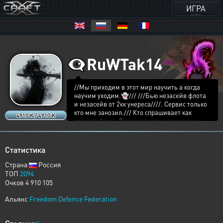
ИГРА
👁️‍🗨️
RuWTak14
XERJ
//Мы приходим в этот мир научить а когда
научим уходим.👻/// ///Бью незасейв флота
и незасейв от 2кк унереса////. Сервис только
кто мне занозил./// Кто спрашивает как
4910 K / 4910 K
прятать флот : Ложимся спать закрываем
глаза, просыпаемся открываем глаза флота
нету ! Лучший сейв!!.... //// Если даже я упал
в грязь лицом! Я поднимусь и пойду дальше!
Статистика
Только через боль можно достичь высот! /////
Ссать не страшно, страшно обосратся🤣////
Страна
Россия
Чекаем фото чтоб не было вопросов. ///Если
ТОП
2094
что ,то сегодня солнце в зените.
Очков 4 910 105
Альянс
Freedom Defence Federation