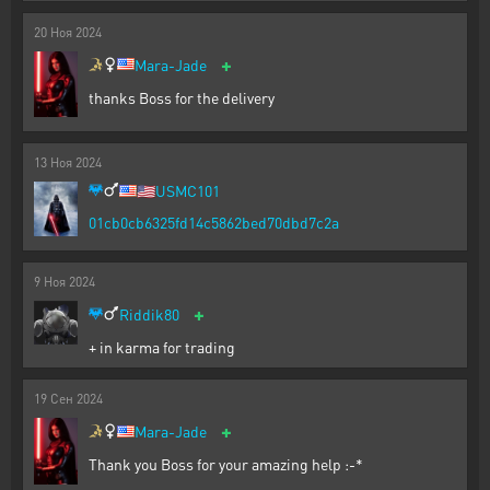
20
Ноя
2024
+
Mara-Jade
thanks Boss for the delivery
13
Ноя
2024
🇺🇲
USMC101
01cb0cb6325fd14c5862bed70dbd7c2a
9
Ноя
2024
+
Riddik80
+ in karma for trading
19
Сен
2024
+
Mara-Jade
Thank you Boss for your amazing help :-*