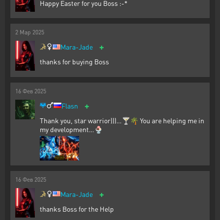
Happy Easter for you Boss :-*
2
Мар
2025
+
Mara-Jade
thanks for buying Boss
16
Фев
2025
+
Flasn
Thank you, star warrior)))…🍸🌴 You are helping me in
my development…🍨
16
Фев
2025
+
Mara-Jade
thanks Boss for the Help