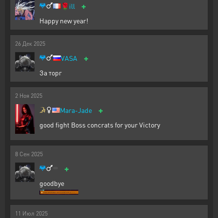
+
🌹
ill
Happy new year!
26
Дек
2025
+
VASA
За торг
2
Ноя
2025
+
Mara-Jade
good fight Boss concrats for your Victory
8
Сен
2025
+
goodbye
11
Июл
2025