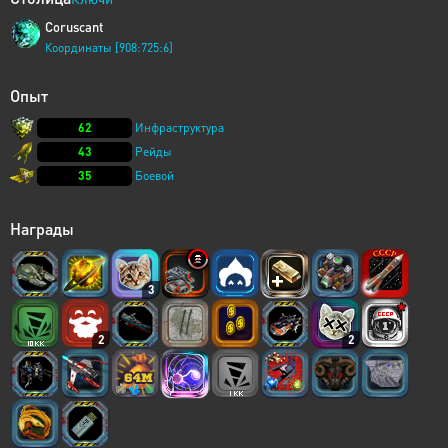
Coruscant
Координаты [908:725:6]
Опыт
62
Инфраструктура
43
Рейды
35
Боевой
Награды
3
2
2