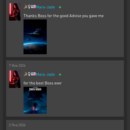
+
Mara-Jade
Thanks Boss for the good Advise you gave me
7
Фев
2026
+
Mara-Jade
for the best Boss ever
2
Янв
2026