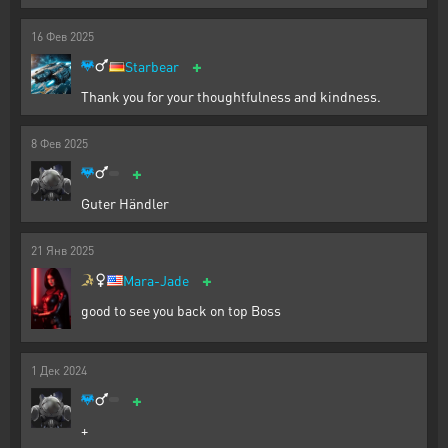
16
Фев
2025
+
Starbear
Thank you for your thoughtfulness and kindness.
8
Фев
2025
+
Guter Händler
21
Янв
2025
+
Mara-Jade
good to see you back on top Boss
1
Дек
2024
+
+