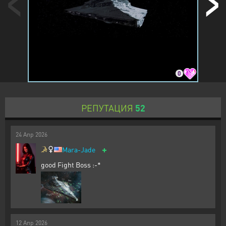
0
РЕПУТАЦИЯ
52
24
Апр
2026
+
Mara-Jade
good Fight Boss :-*
12
Апр
2026