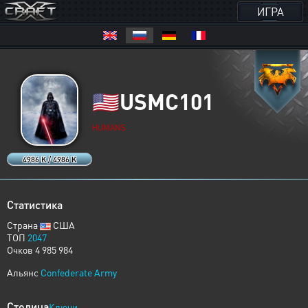
ИГРА
🇺🇲
USMC101
HUMANS
4986 K / 4986 K
Статистика
Страна
США
ТОП
2047
Очков 4 985 984
Альянс
Confederate Army
Столица
Ключи