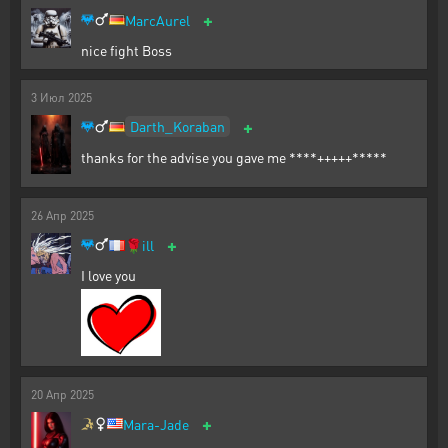
+
MarcAurel
nice fight Boss
3
Июл
2025
+
Darth_Koraban
thanks for the advise you gave me ****+++++*****
26
Апр
2025
+
🌹
ill
I love you
20
Апр
2025
+
Mara-Jade