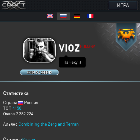
ИГРА
VIOZ
HUMANS
На чеку :)
2382 K / 2382 K
Статистика
Страна
Россия
ТОП
4158
Очков 2 382 224
Альянс
Combining the Zerg and Terran
Столица
Ключи