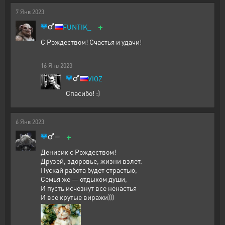
7
Янв
2023
+
FUNTIK_
С Рождеством! Счастья и удачи!
16
Янв
2023
VIOZ
Спасибо! :)
6
Янв
2023
+
Денисик с Рождеством!
Друзей, здоровье, жизни взлет.
Пускай работа будет страстью,
Семья же — отдыхом души,
И пусть исчезнут все ненастья
И все крутые виражи)))