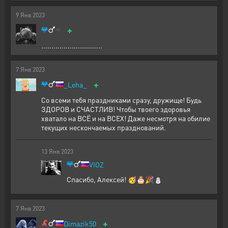
9
Янв
2023
+
..............................
7
Янв
2023
+
_Leha_
Со всеми тебя праздниками сразу, дружище! Будь
ЗДОРОВ и СЧАСТЛИВ! Чтобы твоего здоровья
хватало на ВСЁ и на ВСЕХ! Даже несмотря на обилие
текущих нескончаемых празднований.
13
Янв
2023
VIOZ
Спасибо, Алексей! 🥳🎂🎉⛄
7
Янв
2023
+
Dimazik50