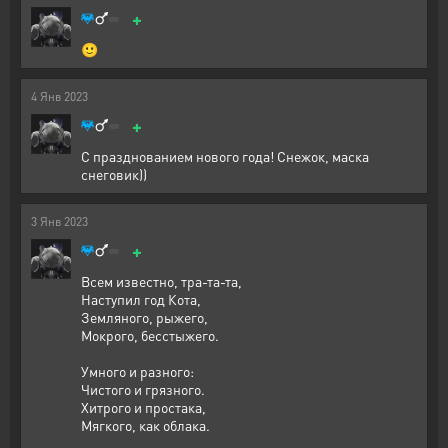
+
🙂
4
Янв
2023
+
С празднованием нового года! Снежок, маска
снеговик))
3
Янв
2023
+
Всем известно, тра-та-та,
Наступил год Кота,
Земляного, рыжего,
Мокрого, бесстыжего.
Умного и разного:
Чистого и грязного.
Хитрого и простака,
Мягкого, как облака.