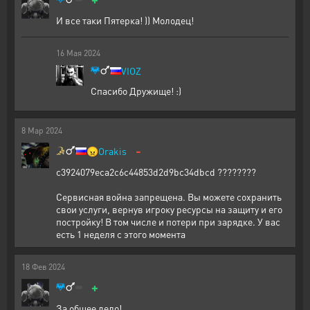
И все таки Пятерка! )) Молодец!
16
Мая
2024
VIOZ
Спасибо Дружище! :)
8
Мар
2024
-
😠
Orakis
c3924079eca2c6c44853d2d9bc34dbcd ????????
Сервисная война запрещена. Вы можете сохранить
свои услуги, вернув игроку ресурсы на защиту и его
постройку! В том числе и потери при зарядке. У вас
есть 1 неделя с этого момента
18
Фев
2024
+
За общее дело!