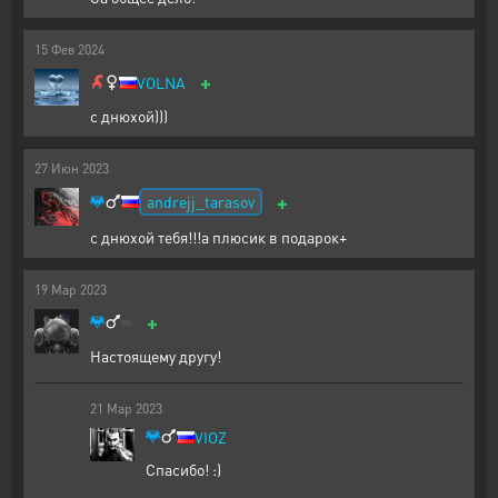
15
Фев
2024
+
VOLNA
с днюхой)))
27
Июн
2023
+
andrejj_tarasov
с днюхой тебя!!!а плюсик в подарок+
19
Мар
2023
+
Настоящему другу!
21
Мар
2023
VIOZ
Спасибо! :)