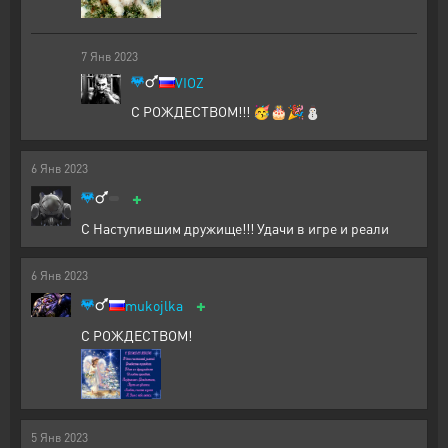
7
Янв
2023
VIOZ
С РОЖДЕСТВОМ!!! 🥳🎂🎉⛄
6
Янв
2023
+
С Наступившим дружище!!! Удачи в игре и реали
6
Янв
2023
+
mukojlka
С РОЖДЕСТВОМ!
5
Янв
2023