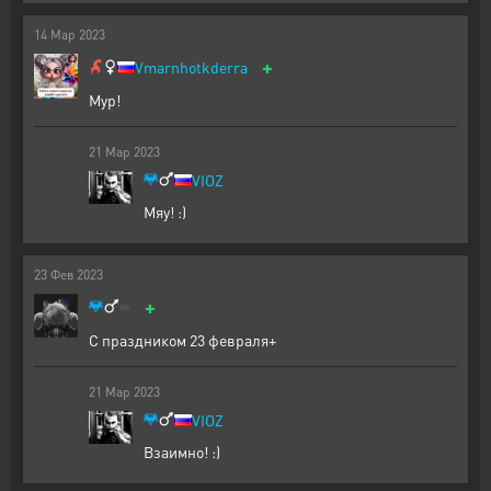
14
Мар
2023
+
Vmarnhotkderra
Мур!
21
Мар
2023
VIOZ
Мяу! :)
23
Фев
2023
+
С праздником 23 февраля+
21
Мар
2023
VIOZ
Взаимно! :)