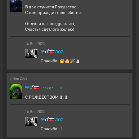
В дом стучится Рождество,
С ним приходит волшебство.
От души вас поздравляю,
Счастья светлого желаю!
16
Янв
2023
VIOZ
Спасибо! 🥳🎂🎉⛄
7
Янв
2023
+
_Irokez_
С РОЖДЕСТВОМ!!!!!!!
16
Янв
2023
VIOZ
Спасибо! :)