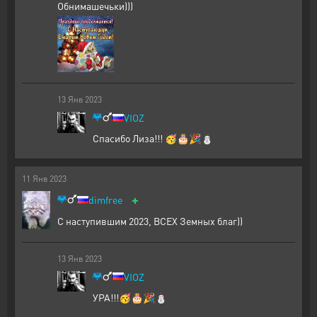
Обнимашечьки)))
13
Янв
2023
VIOZ
Спасибо Лиза!!! 🥳🎂🎉⛄
11
Янв
2023
+
dimfree
С наступившим 2023, ВСЕХ Земных благ))
13
Янв
2023
VIOZ
УРА!!!🥳🎂🎉⛄