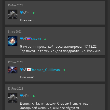
15
Фев
2023
+
Взаимно
6
Фев
2023
+
Alex73
Я тут занят прокачкой тосса активировал 17.12.22.
Тер почти не гляжу. Увидел поздравление. Взаимно.
17
Янв
2023
+
Roboute_Guilliman
Цой жив!
13
Янв
2023
+
Денися с Наступающим Старым Новым годом!
Загадывай желания, они все сбудутся.