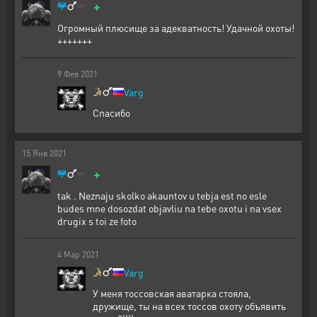
+
Огромный плюсище за адекватность! Удачной охоты!
+++++++
9
Фев
2021
Varg
Спасибо
15
Янв
2021
+
tak . Neznaju skolko akauntov u tebja est no esle
budes mne dosozdat objavliu na tebe oxotu i na vsex
drugix s toi ze foto
4
Мар
2021
Varg
У меня тоссовская аватарка стояла,
дружище, ты на всех тоссов охоту объявить