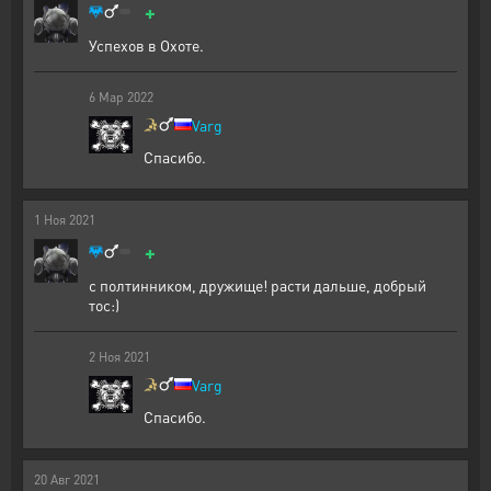
+
Успехов в Охоте.
6
Мар
2022
Varg
Спасибо.
1
Ноя
2021
+
с полтинником, дружище! расти дальше, добрый
тос:)
2
Ноя
2021
Varg
Спасибо.
20
Авг
2021