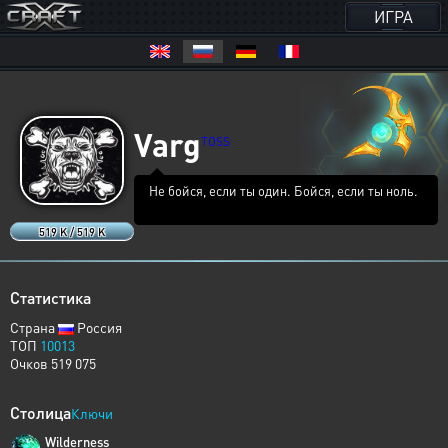
ИГРА
Varg
TOSS
Не бойся, если ты один. Бойся, если ты ноль.​‌​‌​‌​ ​‌‌​‌‌​
​‌‌‌​‌‌ ​​‌‌‌‌
519 K / 519 K
Статистика
Страна
Россия
ТОП
10013
Очков 519 075
Столица
Ключи
Wilderness