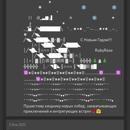
✶
❅ ❄ ❄
*
) ) ⦅‖ ͇͇ ͇͇▃▇͇͇͌̿̿⌂͇͇▌ ❅ ❄ ✶
✶
__̅̏̏̏̏̋̋̏̏▅̅̏̏̏̋̏_ ╱◥███████╲ ˆ... ★•★.¸ˆˆ︵....★•★.¸︵¸
❅ ╱◥◣
╱◥◣ ◥████◣▓∩▓∩║ С Новым Годом!!!
│∩ │◥███◣ ╱◥████◣
│╱◥█◣║∩∩∩ ║╲◥███╲ RubyRose
│╱◥█◣◥████◣▓∩▓│∩ │
││∩│ ▓ ║∏ 田║▓ 田田 ▓ ∩║ ╬╬╬╬ 🎄⛄🎄
╬╬╬╬╬ │╱◥█◣║∩∩∩ ║◥█▓田 ▓█
☸๑۩๑๑۩๑๑۩๑๑۩๑๑۩๑๑۩๑๑۩„„„„„„„„☸„„„„„„„☸
„„„„„„„☸๑۩๑๑۩๑๑۩๑๑۩๑๑۩๑๑۩๑๑۩๑๑۩
´¯˜"*°°*"˜¯´¯˜"*°°*"˜¯ ´¯˜"*°°*"˜¯´¯˜"*°°*"˜¯
´¯˜"*°°*"˜¯´¯˜"*°°*"˜¯ ´¯˜"*°°*"˜¯´¯˜"*°°*"˜¯
¯˜"*°••°*"˜¯`´¯˜"*°••°*"˜¯`¯˜"*°••°*"˜¯`
¯˜"*°••°*"˜¯` ¯˜"*°••°*"˜¯` ¯˜"*°••°*"˜¯` ¯˜"*°•
Пушистому хищнику новых побед, захватывающих
приключений и интригующих встреч🌹🤗
2
Фев
2022