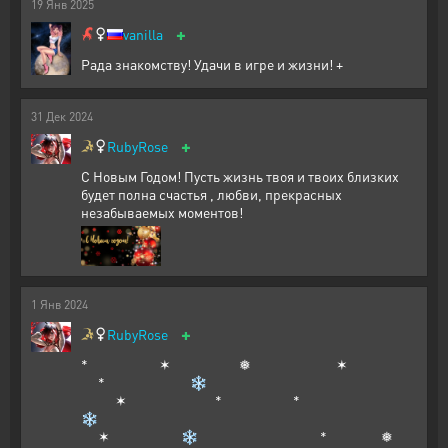
19
Янв
2025
+
vanilla
Рада знакомству! Удачи в игре и жизни! +
31
Дек
2024
+
RubyRose
С Новым Годом! Пусть жизнь твоя и твоих близких
будет полна счастья , любви, прекрасных
незабываемых моментов!
1
Янв
2024
+
RubyRose
* ✶ ❅ ✶
* ❄
✶ * *
❄
✶ ❄ * ❅