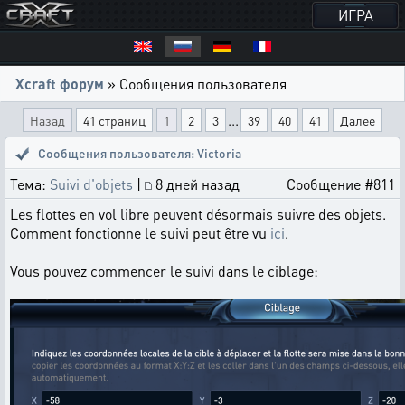
ИГРА
Xcraft форум
» Сообщения пользователя
...
Назад
41 страниц
1
2
3
39
40
41
Далее
Сообщения пользователя: Victoria
Тема:
Suivi d'objets
|
8 дней назад
Сообщение #811
Les flottes en vol libre peuvent désormais suivre des objets.
Comment fonctionne le suivi peut être vu
ici
.
Vous pouvez commencer le suivi dans le ciblage: