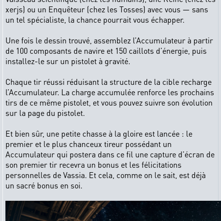
xerjs) ou un Enquêteur (chez les Tosses) avec vous — sans
un tel spécialiste, la chance pourrait vous échapper.
Une fois le dessin trouvé, assemblez l’Accumulateur à partir
de 100 composants de navire et 150 caillots d’énergie, puis
installez-le sur un pistolet à gravité.
Chaque tir réussi réduisant la structure de la cible recharge
l’Accumulateur. La charge accumulée renforce les prochains
tirs de ce même pistolet, et vous pouvez suivre son évolution
sur la page du pistolet.
Et bien sûr, une petite chasse à la gloire est lancée : le
premier et le plus chanceux tireur possédant un
Accumulateur qui postera dans ce fil une capture d’écran de
son premier tir recevra un bonus et les félicitations
personnelles de Vassia. Et cela, comme on le sait, est déjà
un sacré bonus en soi.