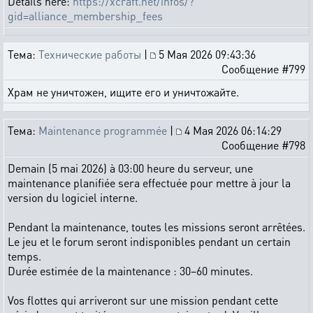
Details here:
https://xcraft.net/infos/?
gid=alliance_membership_fees
Тема:
Технические работы
|
5 Мая 2026 09:43:36
Сообщение #799
Храм не уничтожен, ищите его и уничтожайте.
Тема:
Maintenance programmée
|
4 Мая 2026 06:14:29
Сообщение #798
Demain (5 mai 2026) à 03:00 heure du serveur, une
maintenance planifiée sera effectuée pour mettre à jour la
version du logiciel interne.
Pendant la maintenance, toutes les missions seront arrêtées.
Le jeu et le forum seront indisponibles pendant un certain
temps.
Durée estimée de la maintenance : 30–60 minutes.
Vos flottes qui arriveront sur une mission pendant cette