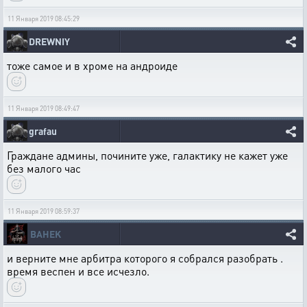
11 Января 2019 08:45:29
DREWNIY
тоже самое и в хроме на андроиде
11 Января 2019 08:49:47
grafau
Граждане админы, почините уже, галактику не кажет уже
без малого час
11 Января 2019 08:59:37
BAHEK
и верните мне арбитра которого я собрался разобрать .
время веспен и все исчезло.