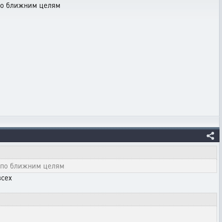
 по ближним целям
т по ближним целям
всех