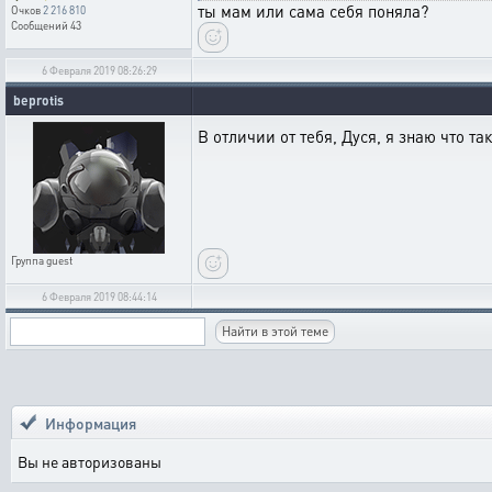
ты мам или сама себя поняла?
Очков
2 216 810
Сообщений
43
6 Февраля 2019 08:26:29
beprotis
В отличии от тебя, Дуся, я знаю что т
Группа
guest
6 Февраля 2019 08:44:14
Информация
Вы не авторизованы