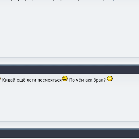
Кидай ещё логи посмеяться
По чём акк брал?