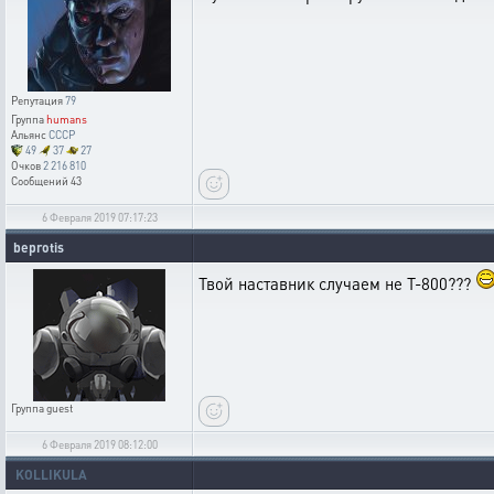
Репутация
79
Группа
humans
Альянс
CCCP
49
37
27
Очков
2 216 810
Сообщений
43
6 Февраля 2019 07:17:23
beprotis
Твой наставник случаем не Т-800???
Группа
guest
6 Февраля 2019 08:12:00
KOLLIKULA