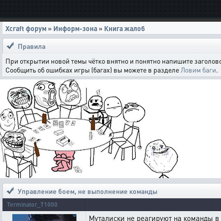
Xcraft форум
»
Информ-зона
»
Книга жалоб
Правила
При открытии новой темы чётко внятно и понятно напишите заголово
Сообщить об ошибках игры (багах) вы можете в разделе
Ловим баги
.
Управление боем
,
не выполнение команды
Terminator_T1000
Муталиски не реагируют на команды в 