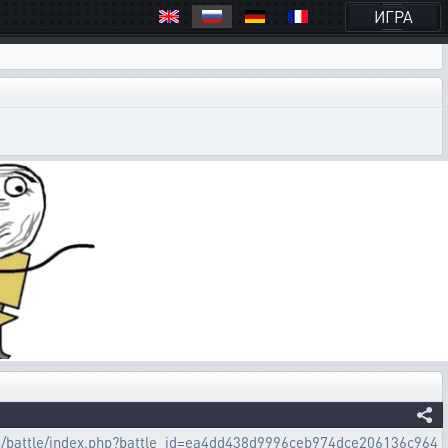
ИГРА
.ru/battle/index.php?battle_id=ea4dd438d9996ceb974dce206136c964