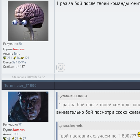
1 раз за бой после твоей команды юни
Репутация
50
Группа
humans
Альянс
Тень
211
76
121
Очков
32 115 944
Сообщений
187
6 Февраля 2019 08:23:52
Terminator_T1000
Цитата: KOLLIKULA
1 раз за бой после твоей команды юн
внимательно бой посмотри скоко коман
Репутация
79
Цитата: beprotis
Группа
humans
Альянс
CCCP
Твой наставник случаем не Т-800???
49
37
27