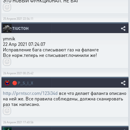
ЭТО НОВЫЙ ФУНКЦИОНАЛ. НЕ БАГ
25 Апреля 2021 22:54:11
TiUCTOH
ymnik
22 Апр 2021 07:24:07
Исправление бага списывают газ на фаланге
Все норм.теперь не списывает.починили же!
26 Апреля 2021 00:25:42
🔴
P_S_I_X
http://prntscr.com/123i34d
все что делает фаланга описано
на ней же. Все правила соблюдены, должна сканировать
раз так написано.
26 Апреля 2021 17:40:56