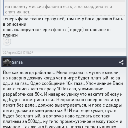
на планету миссия фаланга есть, а на координаты и
спутник нет.
теперь фала сканит сразу всё, там нету бага. должно быть
в описании
ноль сканируется через флоты ( вроде) остальное от
планки
30 Апреля 2021 17:56:39
Sansa
Все как всегда работает.. Меня терзают смутные мысли,
но наверно доживу когда чат в игре будет платный не за
хд.. а за газ.. Одно сообщение 10к газа.. Упоминание Васи
в чате списывается сразу 100к газа, упоминание
разработчиков 50к. И наверно увижу что накатят обнову и
хд будет выветриваться.. Неправильно наверно если хд
лежит без дела.. должно выветриваться, и пока с дендры
летит должно выветриваться!!! И вот еще хуман, пусть
будет бесплатный, а вот жука надо сделать все таки
платным за 500хд.. ну типо промежуточное между тосом и
хуманом. Так же что б улучшить проэкт сделать кнопку