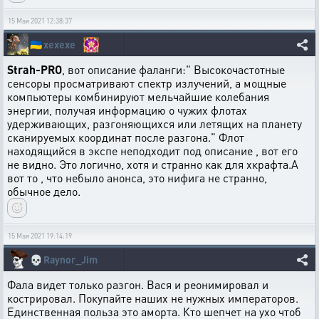
15 Мая 2021 12:38:37
🇺🇦
xexexe
Strah-PRO
, вот описание фаланги:" Высокочастотные
сенсоры просматривают спектр излучений, а мощные
компьютеры комбинируют мельчайшие колебания
энергии, получая информацию о чужих флотах
удерживающих, разгоняющихся или летящих на планету
сканируемых координат после разгона." Флот
находящийся в экспе неподходит под описание , вот его
не видно. Это логично, хотя и странно как для хкрафта.А
вот то , что небыло анонса, это нифига не странно,
обычное дело.
15 Мая 2021 19:14:19
💀
Raynor_Jim
Фала видет только разгон. Вася и реонимировал и
кострировал. Покупайте наших не нужных императоров.
Единственная польза это аморта. Кто шепчет на ухо чтоб