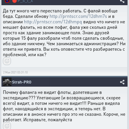
🔴
P_S_I_X
Да тут много чего перестало работать. С фалой вообще
беда. Сделали обнову
http://prntscr.com/12dhm7s
и в
описании
http://prntscr.com/12dhmpq
видно что ничего не
мешает фалить, но всем пофиг, фала уже сколько дней
просто как здание занимающее поля. Знаю друзей
которые 15 фалу разобрали чтоб поля сделать свободные,
ибо здание никчему. Чем занимаеться администрация? Ни
ответа ни привета. Вы хоть оповестите что разбираетесь с
проблемой, или как?
2 Мая 2021 03:31:10
Strah-PRO
Почему фаланга не видит флоты, долетевшие в
экспедицию??? Улетающие (и возвращающиеся, скорее
всего) видит, а потом ничего не видит!!! Раньше видела
флот, находящийся в экспедиции, а теперь нет. В
описании и в анонсе ничего про это не сказано. Короче, не
работает. Исправьте, пожалуйста