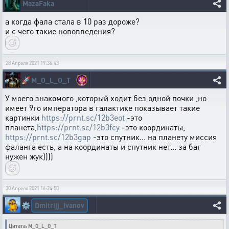
MazaFaka
а когда фала стала в 10 раз дороже?
и с чего такие нововведения?
28 Апреля 2021 19:36:43
🚀
M_O_L_O_T
У моего знакомого ,который ходит без одной почки ,но
имеет 9го императора в галактике показывает такие
картинки
https://prnt.sc/12b3eot
-это
планета,
https://prnt.sc/12b3fcy
-это координаты,
https://prnt.sc/12b3gap
-это спутник... на планету миссия
фаланга есть, а на координаты и спутник нет... за баг
нужен жук))))
30 Апреля 2021 16:24:50
Dmitrijj_Ivanov
⚙️
Цитата: M_O_L_O_T