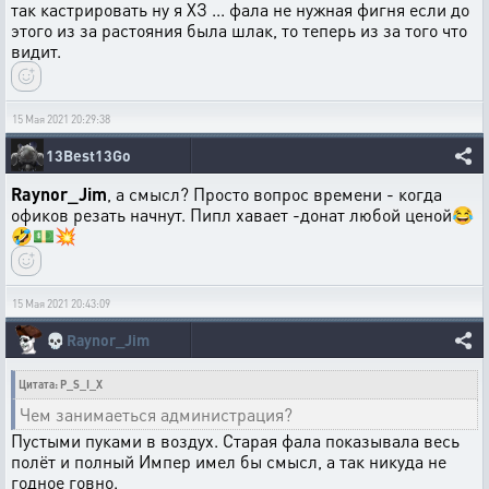
так кастрировать ну я ХЗ ... фала не нужная фигня если до
этого из за растояния была шлак, то теперь из за того что
видит.
15 Мая 2021 20:29:38
13Best13Go
Raynor_Jim
, а смысл? Просто вопрос времени - когда
офиков резать начнут. Пипл хавает -донат любой ценой😂
🤣💵💥
15 Мая 2021 20:43:09
💀
Raynor_Jim
Цитата: P_S_I_X
Чем занимаеться администрация?
Пустыми пуками в воздух. Старая фала показывала весь
полёт и полный Импер имел бы смысл, а так никуда не
годное говно.