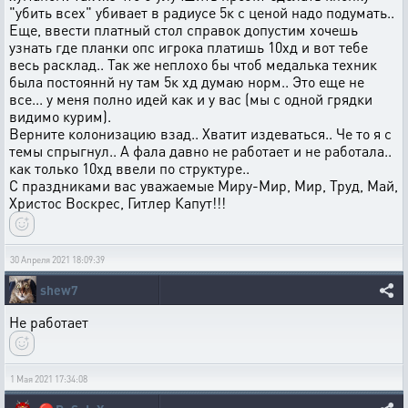
"убить всех" убивает в радиусе 5к с ценой надо подумать..
Еще, ввести платный стол справок допустим хочешь
узнать где планки опс игрока платишь 10хд и вот тебе
весь расклад.. Так же неплохо бы чтоб медалька техник
была постояннй ну там 5к хд думаю норм.. Это еще не
все... у меня полно идей как и у вас (мы с одной грядки
видимо курим).
Верните колонизацию взад.. Хватит издеваться.. Че то я с
темы спрыгнул.. А фала давно не работает и не работала..
как только 10хд ввели по структуре..
С праздниками вас уважаемые Миру-Мир, Мир, Труд, Май,
Христос Воскрес, Гитлер Капут!!!
30 Апреля 2021 18:09:39
shew7
Не работает
1 Мая 2021 17:34:08