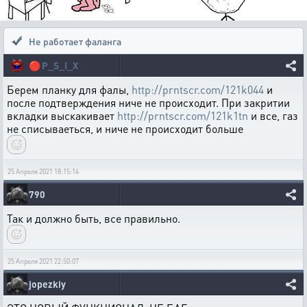
Не работает фаланга
🔴
P_S_I_X
Берем планку для фалы,
http://prntscr.com/121k044
и
после подтверждения ниче не происходит. При закритии
вкладки выскакивает
http://prntscr.com/121k1tn
и все, газ
не списываеться, и ниче не происходит больше
25 Апреля 2021 18:15:14
790
Так и должно быть, все правильно.
25 Апреля 2021 22:50:07
jopezkiy