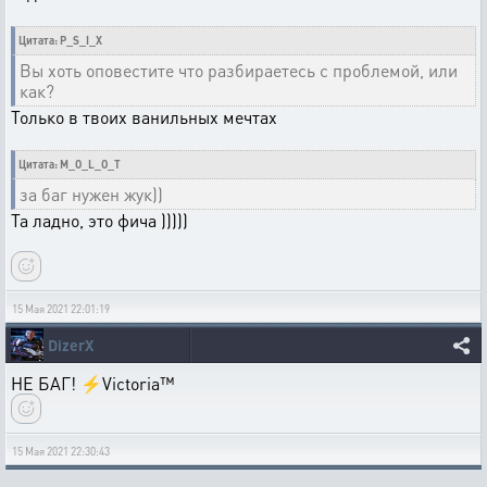
Цитата: P_S_I_X
Вы хоть оповестите что разбираетесь с проблемой, или
как?
Только в твоих ванильных мечтах
Цитата: M_O_L_O_T
за баг нужен жук))
Та ладно, это фича )))))
15 Мая 2021 22:01:19
DizerX
НЕ БАГ! ⚡Victoria™
15 Мая 2021 22:30:43