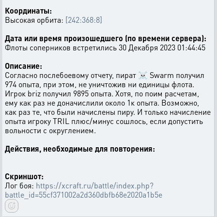
Координаты:
Высокая орбита:
[242:368:8]
Дата или время произошедшего (по времени сервера):
Флоты соперников встретились 30 Декабря 2023 01:44:45
Описание:
Согласно послебоевому отчету, пират ☠ Swarm получил
974 опыта, при этом, не уничтожив ни единицы флота.
Игрок briz получил 9895 опыта. Хотя, по поим расчетам,
ему как раз не доначислили около 1к опыта. Возможно,
как раз те, что были начислены пиру. И только начисление
опыта игроку TRIL плюс/минус сошлось, если допустить
вольности с округлением.
Действия, необходимые для повторения:
Скриншот:
Лог боя:
https://xcraft.ru/battle/index.php?
battle_id=55cf371002a2d360dbfb68e2020a1b5e