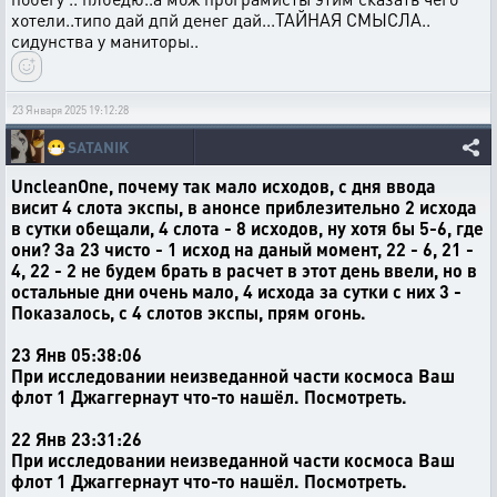
хотели..типо дай дпй денег дай...ТАЙНАЯ СМЫСЛА..
сидунства у маниторы..
23 Января 2025 19:12:28
😷
SATANIK
UncleanOne, почему так мало исходов, с дня ввода
висит 4 слота экспы, в анонсе приблезительно 2 исхода
в сутки обещали, 4 слота - 8 исходов, ну хотя бы 5-6, где
они? За 23 чисто - 1 исход на даный момент, 22 - 6, 21 -
4, 22 - 2 не будем брать в расчет в этот день ввели, но в
остальные дни очень мало, 4 исхода за сутки с них 3 -
Показалось, с 4 слотов экспы, прям огонь.
23 Янв 05:38:06
При исследовании неизведанной части космоса Ваш
флот 1 Джаггернаут что-то нашёл. Посмотреть.
22 Янв 23:31:26
При исследовании неизведанной части космоса Ваш
флот 1 Джаггернаут что-то нашёл. Посмотреть.