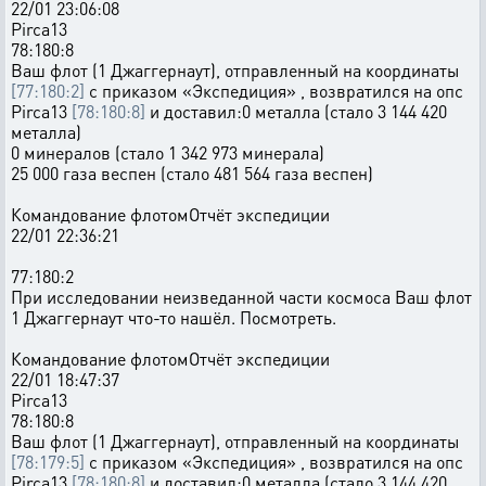
22/01 23:06:08
Pirca13
78:180:8
Ваш флот (1 Джаггернаут), отправленный на координаты
[77:180:2]
с приказом «Экспедиция» , возвратился на опс
Pirca13
[78:180:8]
и доставил:0 металла (стало 3 144 420
металла)
0 минералов (стало 1 342 973 минерала)
25 000 газа веспен (стало 481 564 газа веспен)
Командование флотомОтчёт экспедиции
22/01 22:36:21
77:180:2
При исследовании неизведанной части космоса Ваш флот
1 Джаггернаут что-то нашёл. Посмотреть.
Командование флотомОтчёт экспедиции
22/01 18:47:37
Pirca13
78:180:8
Ваш флот (1 Джаггернаут), отправленный на координаты
[78:179:5]
с приказом «Экспедиция» , возвратился на опс
Pirca13
[78:180:8]
и доставил:0 металла (стало 3 144 420