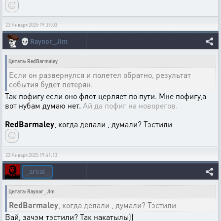
23 Января 2025 19:39:03
💀
Raynor_Jim
Цитата: RedBarmaley
Если он развернулся и полетел обратно, результат
события будет потерян.
Так пофигу если оно флот церляет по пути. Мне пофигу,а
вот нубам думаю нет.
Ай да пофиг на новорегов.
RedBarmaley
, когда делали , думали? Тэстили
23 Января 2025 19:41:13
_areal_
Цитата: Raynor_Jim
RedBarmaley
, когда делали , думали? Тэстили
Вай, зачэм тэстили? Так накатылы))