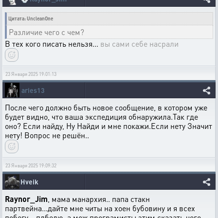
Цитата: UncleanOne
Различие чего с чем?
В тех кого писать нельзя...
вы сами себе насрали
23 Января 2025 19:01:13
aries13
После чего должно быть новое сообщение, в котором уже
будет видно, что ваша экспедиция обнаружила.Так где
оно? Если найду, Ну Найди и мне покажи.Если нету Значит
нету! Вопрос не решён..
23 Января 2025 19:09:32
Hveik
Raynor_Jim
, мама манархия.. папа стакн
партвейна...дайте мне читы на хоен бубовину и я всех
побегу .. плбедю..а мож програмисты этим сказать чего