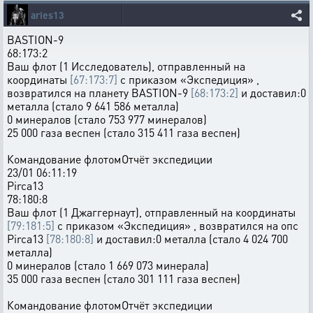
aries13
BASTION-9
68:173:2
Ваш флот (1 Исследователь), отправленный на
координаты
[67:173:7]
с приказом «Экспедиция» ,
возвратился на планету BASTION-9
[68:173:2]
и доставил:0
металла (стало 9 641 586 металла)
0 минералов (стало 753 977 минералов)
25 000 газа веспен (стало 315 411 газа веспен)
Командование флотомОтчёт экспедиции
23/01 06:11:19
Pirca13
78:180:8
Ваш флот (1 Джаггернаут), отправленный на координаты
[79:181:5]
с приказом «Экспедиция» , возвратился на опс
Pirca13
[78:180:8]
и доставил:0 металла (стало 4 024 700
металла)
0 минералов (стало 1 669 073 минерала)
35 000 газа веспен (стало 301 111 газа веспен)
Командование флотомОтчёт экспедиции