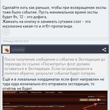
Сделайте хоть как раньше, чтобы при возвращении экспы
тоже было событие. Пусть минимальное время экспы
будет 8ч, 12 - это дофига.
Жамкать на кнопку и занимать сутками слот - это
мазохизма какая-то и лгбт-пропаганда.
23 Января 2025 22:18:23
artemiy
После получения сообщения о событии в Экспедиции до
перехода по ссылке «Посмотреть» флот должен
оставаться в Экспедиции. Если он развернулся и
полетел обратно, результат события будет потерян.
Ещё и в локальных координатах если флот направлен не
туда куда изначально его отправила экспедиция, то
отчётов не будет.