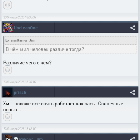
23 Января 2025 18:35:37
UncleanOne
Цитата: Raynor_Jim
В чём мил человек различе тогда?
Различие чего с чем?
23 Января 2025 18:39:02
prisch
Хм... похоже все опять работает как часы. Солнечные...
ночью...
23 Января 2025 18:45:00
💀
Raynor_Jim