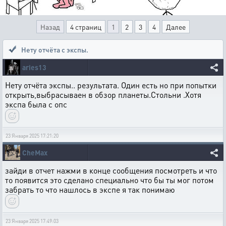
Назад
4 страниц
1
2
3
4
Далее
Нету отчёта с экспы.
aries13
Нету отчёта экспы.. результата. Один есть но при попытки
открыть,выбрасываен в обзор планеты.Стольни .Хотя
экспа была с опс
23 Января 2025 17:21:20
CheMax
зайди в отчет нажми в конце сообщения посмотреть и что
то появится это сделано специально что бы ты мог потом
забрать то что нашлось в экспе я так понимаю
23 Января 2025 17:49:03