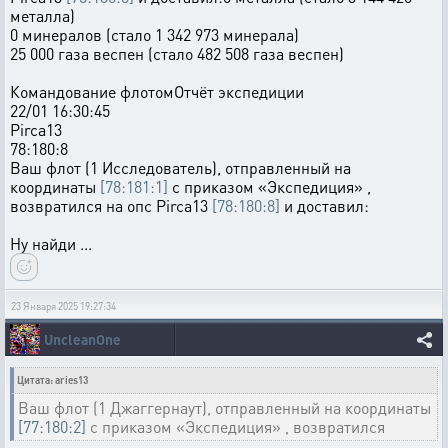
металла)
0 минералов (стало 1 342 973 минерала)
25 000 газа веспен (стало 482 508 газа веспен)
Командование флотомОтчёт экспедиции
22/01 16:30:45
Pirca13
78:180:8
Ваш флот (1 Исследователь), отправленный на
координаты
[78:181:1]
с приказом «Экспедиция» ,
возвратился на опс Pirca13
[78:180:8]
и доставил:
Ну найди ...
23 Января 2025 19:27:34
UncleanOne
Цитата: aries13
Ваш флот (1 Джаггернаут), отправленный на координаты
[77:180:2]
с приказом «Экспедиция» , возвратился