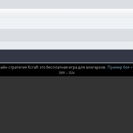
айн стратегия Xcraft это бесплатная игра для алигархов.
Пример боя >
2009 — 2526