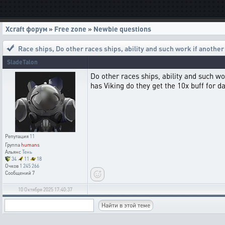
Xcraft форум
»
Free zone
»
Newbie questions
Race ships
,
Do other races ships, ability and such work if anothe
SladeTalon
Do other races ships, ability and such wo
has Viking do they get the 10x buff for 
Репутация
11
Группа
humans
Альянс
Тень
34
11
18
Очков
1 245 266
Сообщений
7
10 Октября 2025 17:40:37