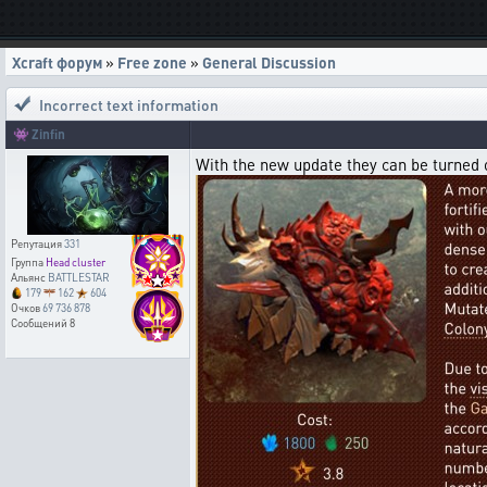
Xcraft форум
»
Free zone
»
General Discussion
Incorrect text information
👾
Zinfin
With the new update they can be turned 
Репутация
331
Группа
Head cluster
Альянс
BATTLESTAR
179
162
604
Очков
69 736 878
Сообщений
8