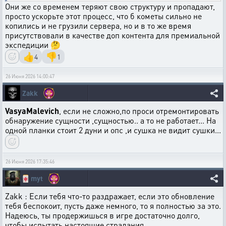
Они же со временем теряют свою структуру и пропадают,
просто ускорьте этот процесс, что б кометы сильно не
копились и не грузили сервера, но и в то же время
присутствовали в качестве доп контента для премиальной
экспедиции 🤔
👍
👎
4
1
26 Июня 2026 14:00:47
Zakk
VasyaMalevich
, если не сложно,по проси отремонтировать
обнаружение сущности ,сущностью.. а то не работает... На
одной планки стоит 2 дуни и опс ,и сушка не видит сушки...
26 Июня 2026 17:35:46
🀄
myt
Zakk : Если тебя что-то раздражает, если это обновление
тебя беспокоит, пусть даже немного, то я полностью за это.
Надеюсь, ты продержишься в игре достаточно долго,
чтобы испытать настоящие страдания.