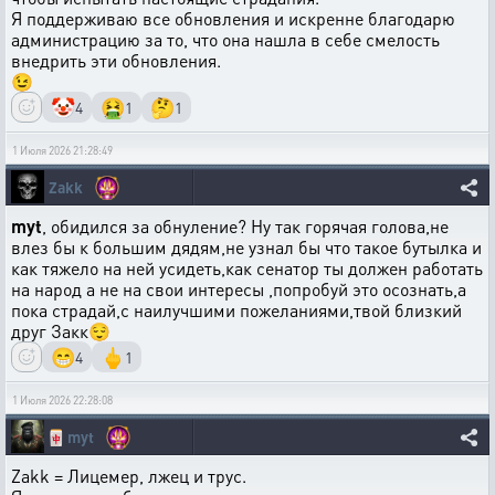
Я поддерживаю все обновления и искренне благодарю
администрацию за то, что она нашла в себе смелость
внедрить эти обновления.
😉
🤡
🤮
🤔
4
1
1
1 Июля 2026 21:28:49
Zakk
myt
, обидился за обнуление? Ну так горячая голова,не
влез бы к большим дядям,не узнал бы что такое бутылка и
как тяжело на ней усидеть,как сенатор ты должен работать
на народ а не на свои интересы ,попробуй это осознать,а
пока страдай,с наилучшими пожеланиями,твой близкий
друг Закк😌
😁
🖕
4
1
1 Июля 2026 22:28:08
🀄
myt
Zakk = Лицемер, лжец и трус.