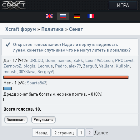
ИГРА
Xcraft форум
»
Политика
»
Сенат
Открытое голосование:
Надо ли вернуть видимость
лунам,кометам спутникам что не могут литеть в локалках?
Да - 17 (94%:
DREDD
,
Воин
,
пакяво
,
Zakk
,
Leon1965Leon
,
PROLevel
,
ZernovoZ
,
blogis
,
Leomus
,
Pedro
,
alex79
,
Zergu8
,
Valliant
,
Kulibin
,
moush
,
007Slava
,
SergeyV
)
Нет - 1 (6%:
Sparta863
)
Дредд хочет быть богатым,но хехе против. - 0 (0%)
Всего голосов: 18.
Далее
Назад
2 страниц
1
2