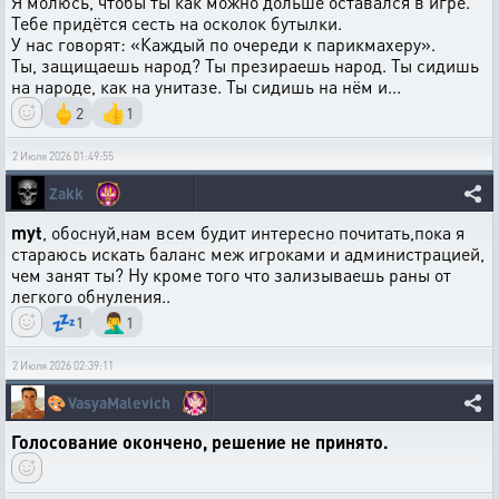
Я молюсь, чтобы ты как можно дольше оставался в игре.
Тебе придётся сесть на осколок бутылки.
У нас говорят: «Каждый по очереди к парикмахеру».
Ты, защищаешь народ? Ты презираешь народ. Ты сидишь
на народе, как на унитазе. Ты сидишь на нём и...
🖕
👍
2
1
2 Июля 2026 01:49:55
Zakk
myt
, обоснуй,нам всем будит интересно почитать,пока я
стараюсь искать баланс меж игроками и администрацией,
чем занят ты? Ну кроме того что зализываешь раны от
легкого обнуления..
💤
🤦‍♂️
1
1
2 Июля 2026 02:39:11
🎨
VasyaMalevich
Голосование окончено, решение не принято.