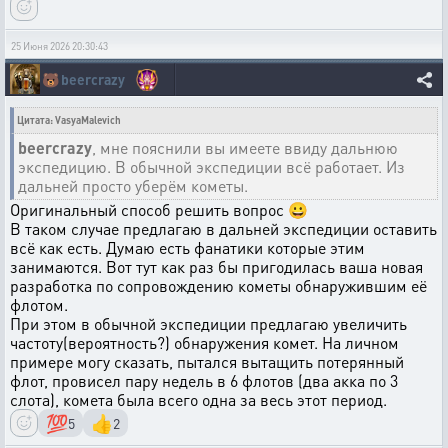
25 Июня 2026 20:30:43
🐻
beercrazy
Цитата: VasyaMalevich
beercrazy
, мне пояснили вы имеете ввиду дальнюю
экспедицию. В обычной экспедиции всё работает. Из
дальней просто уберём кометы.
Оригинальный способ решить вопрос 😀
В таком случае предлагаю в дальней экспедиции оставить
всё как есть. Думаю есть фанатики которые этим
занимаются. Вот тут как раз бы пригодилась ваша новая
разработка по сопровождению кометы обнаружившим её
флотом.
При этом в обычной экспедиции предлагаю увеличить
частоту(вероятность?) обнаружения комет. На личном
примере могу сказать, пытался вытащить потерянный
флот, провисел пару недель в 6 флотов (два акка по 3
слота), комета была всего одна за весь этот период.
💯
👍
5
2