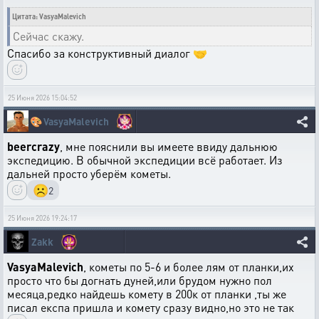
Цитата: VasyaMalevich
Сейчас скажу.
Спасибо за конструктивный диалог 🤝
25 Июня 2026 15:04:52
🎨
VasyaMalevich
beercrazy
, мне пояснили вы имеете ввиду дальнюю
экспедицию. В обычной экспедиции всё работает. Из
дальней просто уберём кометы.
☹️
2
25 Июня 2026 19:24:17
Zakk
VasyaMalevich
, кометы по 5-6 и более лям от планки,их
просто что бы догнать дуней,или брудом нужно пол
месяца,редко найдешь комету в 200к от планки ,ты же
писал експа пришла и комету сразу видно,но это не так