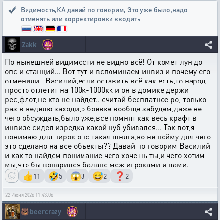
Видимость,КА давай по говорим
,
Это уже было,надо
отменять или корректировки вводить
Zakk
По нынешней видимости не видно всё! От комет лун,до
опс и станций... Вот тут и вспоминаем инвиз и почему его
отменили.. Василий,если оставить всё как есть,то народ
просто отлетит на 100к-1000кк и он в домике,держи
рес,флот,не кто не найдет.. считай бесплатное ро, только
раз в неделю заходи,о боевке вообще забудем,даже не
чего обсуждать,было уже,все помнят как весь крафт в
инвизе сидел изредка какой нуб убивался... Так вот,я
понимаю для пирок опс такая шняга,но не пойму для чего
это сделано на все объекты?? Давай по говорим Василий
и как то найдем понимание чего хочешь ты,и чего хотим
мы,что бы воцарился баланс меж игроками и вами.
👍
🤣
😱
😅
❓
11
5
3
2
2
22 Июня 2026 11:43:06
🐻
beercrazy