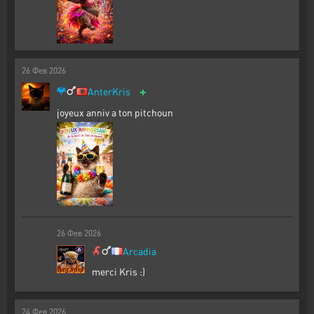
26
Фев
2026
+
AnterKris
joyeux anniv a ton pitchoun
26
Фев
2026
Arcadia
merci Kris :)
24
Фев
2026