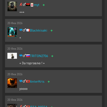
+
🀄
myt
+++
20
Фев
2026
+
Blackkisaki
+
20
Фев
2026
+
TRITON2706
+ За торговлю ! +
20
Фев
2026
+
AnterKris
yoooo
20
Фев
2026
+
ISSA-NISSA