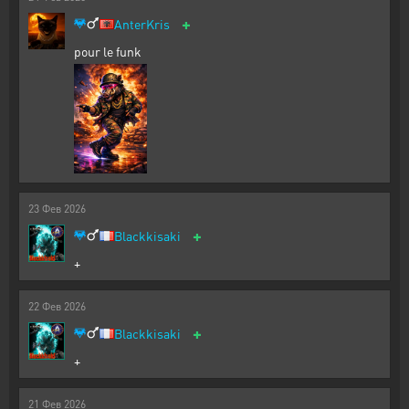
+
AnterKris
pour le funk
23
Фев
2026
+
Blackkisaki
+
22
Фев
2026
+
Blackkisaki
+
21
Фев
2026