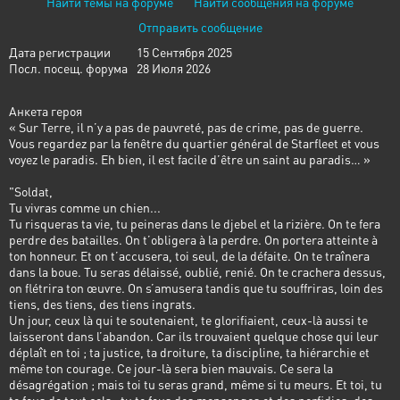
Найти темы на форуме
Найти сообщения на форуме
Отправить сообщение
Дата регистрации
15 Сентября 2025
Посл. посещ. форума
28 Июля 2026
Анкета героя
« Sur Terre, il n’y a pas de pauvreté, pas de crime, pas de guerre.
Vous regardez par la fenêtre du quartier général de Starfleet et vous
voyez le paradis. Eh bien, il est facile d’être un saint au paradis… »
"Soldat,
Tu vivras comme un chien...
Tu risqueras ta vie, tu peineras dans le djebel et la rizière. On te fera
perdre des batailles. On t’obligera à la perdre. On portera atteinte à
ton honneur. Et on t’accusera, toi seul, de la défaite. On te traînera
dans la boue. Tu seras délaissé, oublié, renié. On te crachera dessus,
on flétrira ton œuvre. On s’amusera tandis que tu souffriras, loin des
tiens, des tiens, des tiens ingrats.
Un jour, ceux là qui te soutenaient, te glorifiaient, ceux-là aussi te
laisseront dans l’abandon. Car ils trouvaient quelque chose qui leur
déplaît en toi ; ta justice, ta droiture, ta discipline, ta hiérarchie et
même ton courage. Ce jour-là sera bien mauvais. Ce sera la
désagrégation ; mais toi tu seras grand, même si tu meurs. Et toi, tu