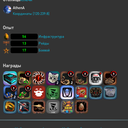
AthenA
Координаты [120:239:8]
Опыт
56
Инфраструктура
13
Рейды
17
Боевой
Награды
2
2
2