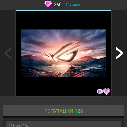
260
149
место
54
РЕПУТАЦИЯ
126
25
Июл
2026