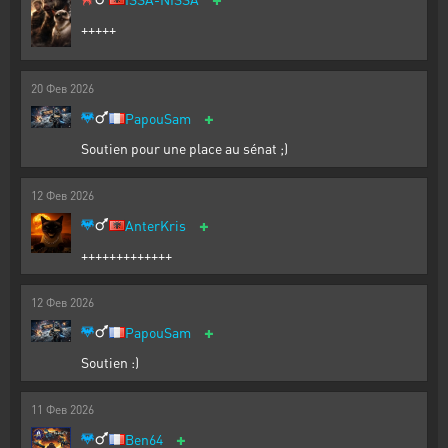
+++++
20
Фев
2026
+
PapouSam
Soutien pour une place au sénat ;)
12
Фев
2026
+
AnterKris
+++++++++++++
12
Фев
2026
+
PapouSam
Soutien :)
11
Фев
2026
+
Ben64