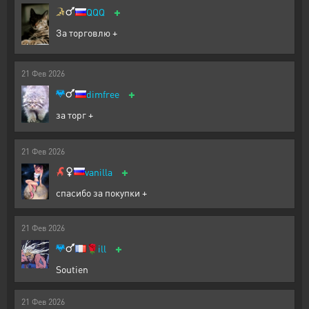
+
QQQ
За торговлю +
21
Фев
2026
+
dimfree
за торг +
21
Фев
2026
+
vanilla
спасибо за покупки +
21
Фев
2026
+
🌹
ill
Soutien
21
Фев
2026