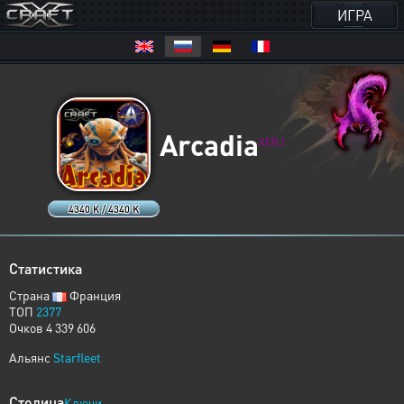
ИГРА
Arcadia
XERJ
4340 K / 4340 K
Статистика
Страна
Франция
ТОП
2377
Очков 4 339 606
Альянс
Starfleet
Столица
Ключи