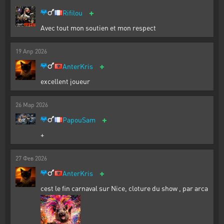
+
Rifilou
Avec tout mon soutien et mon respect
19
Апр
2026
+
AnterKris
excellent joueur
26
Мар
2026
+
PapouSam
+
27
Фев
2026
+
AnterKris
cest le fin carnaval sur Nice, cloture du show , par arca