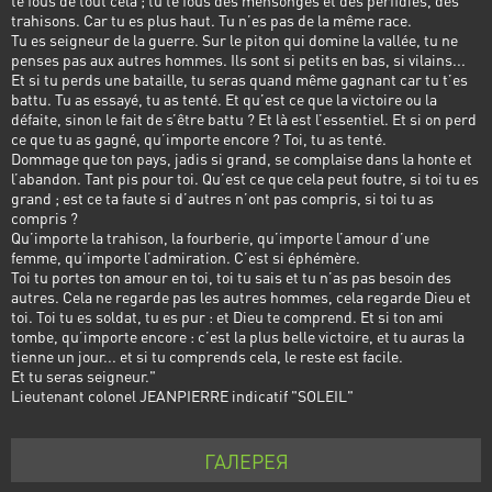
te fous de tout cela ; tu te fous des mensonges et des perfidies, des
trahisons. Car tu es plus haut. Tu n’es pas de la même race.
Tu es seigneur de la guerre. Sur le piton qui domine la vallée, tu ne
penses pas aux autres hommes. Ils sont si petits en bas, si vilains...
Et si tu perds une bataille, tu seras quand même gagnant car tu t’es
battu. Tu as essayé, tu as tenté. Et qu’est ce que la victoire ou la
défaite, sinon le fait de s’être battu ? Et là est l’essentiel. Et si on perd
ce que tu as gagné, qu’importe encore ? Toi, tu as tenté.
Dommage que ton pays, jadis si grand, se complaise dans la honte et
l’abandon. Tant pis pour toi. Qu’est ce que cela peut foutre, si toi tu es
grand ; est ce ta faute si d’autres n’ont pas compris, si toi tu as
compris ?
Qu’importe la trahison, la fourberie, qu’importe l’amour d’une
femme, qu’importe l’admiration. C’est si éphémère.
Toi tu portes ton amour en toi, toi tu sais et tu n’as pas besoin des
autres. Cela ne regarde pas les autres hommes, cela regarde Dieu et
toi. Toi tu es soldat, tu es pur : et Dieu te comprend. Et si ton ami
tombe, qu’importe encore : c’est la plus belle victoire, et tu auras la
tienne un jour... et si tu comprends cela, le reste est facile.
Et tu seras seigneur."
Lieutenant colonel JEANPIERRE indicatif "SOLEIL"
ГАЛЕРЕЯ