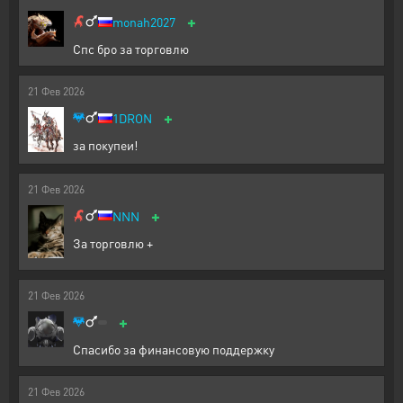
+
monah2027
Спс бро за торговлю
21
Фев
2026
+
1DRON
за покупеи!
21
Фев
2026
+
NNN
За торговлю +
21
Фев
2026
+
Спасибо за финансовую поддержку
21
Фев
2026