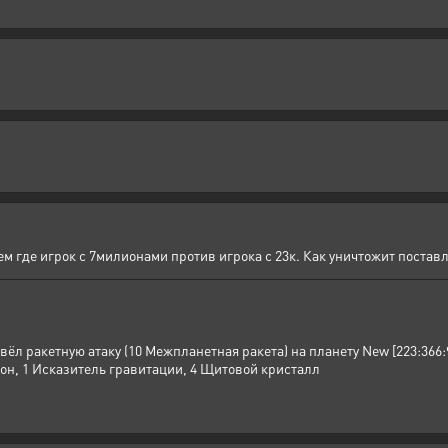
ем где игрок с 7милионами против игрока с 23к. Как уничтожит постав
звёл ракетную атаку (10 Межпланетная ракета) на планету New [223:366:
лон, 1 Исказитель гравитации, 4 Щитовой кристалл