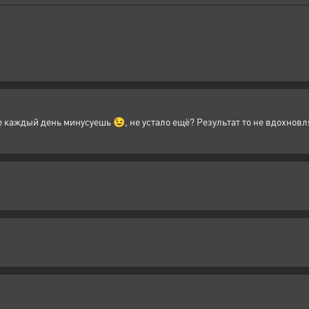
е каждый день минусуешь 😉, не устало ещё? Результат то не вдохновля