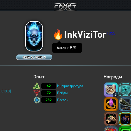
🔥
InkViziTor
TOSS
Альянс B/S!
8782 K / 8782 K
Опыт
Награды
62
Инфраструктура
:813:3]
72
Рейды
3
282
Боевой