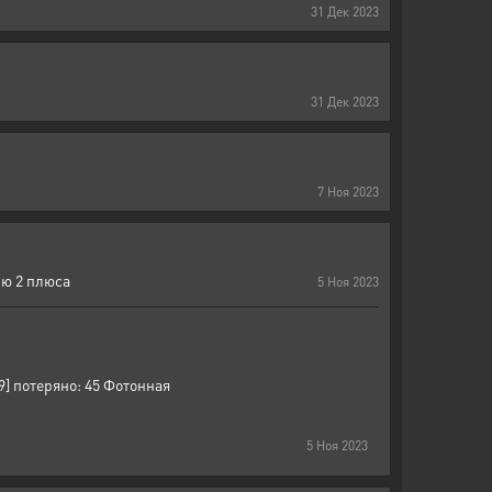
31
Дек
2023
31
Дек
2023
7
Ноя
2023
лю 2 плюса
5
Ноя
2023
9] потеряно: 45 Фотонная
5
Ноя
2023