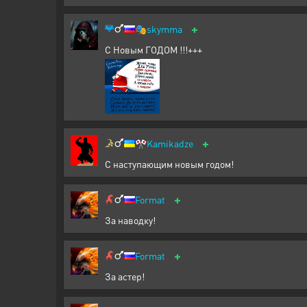
+
🎭
skymma
С Новым ГОДОМ !!!+++
+
🎌
Kamikadze
С наступающим новым годом!
+
Format
За наводку!
+
Format
За астер!