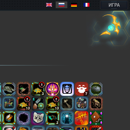
ИГРА
3
7
13
13
2