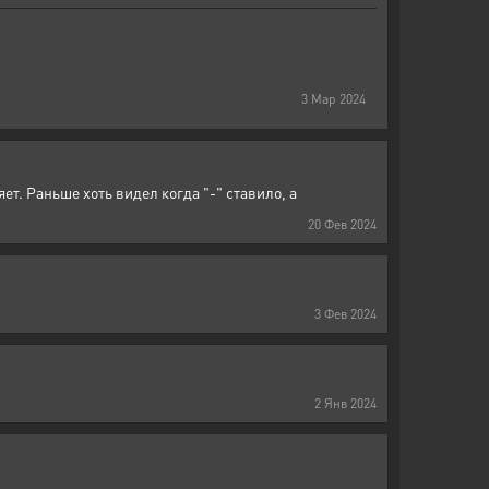
3
Мар
2024
ет. Раньше хоть видел когда "-" ставило, а
20
Фев
2024
3
Фев
2024
2
Янв
2024