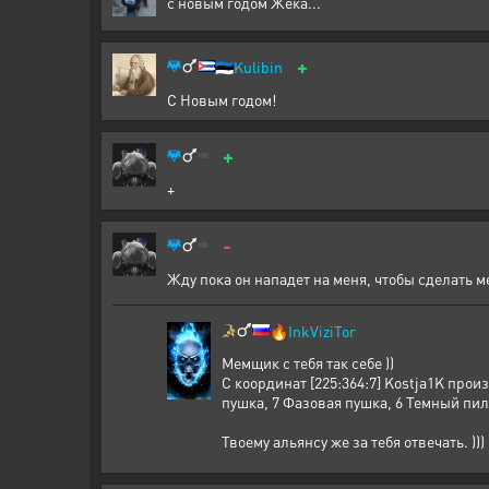
с новым годом Жека...
+
🇪🇪
Kulibin
С Новым годом!
+
+
-
Жду пока он нападет на меня, чтобы сделать м
🔥
InkViziTor
Мемщик с тебя так себе ))
С координат [225:364:7] Kostja1K прои
пушка, 7 Фазовая пушка, 6 Темный пи
Твоему альянсу же за тебя отвечать. )))