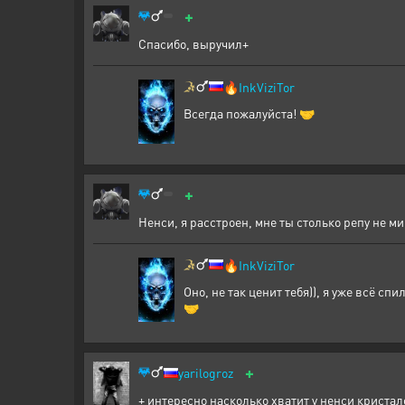
+
Спасибо, выручил+
🔥
InkViziTor
Всегда пожалуйста! 🤝
+
Ненси, я расстроен, мне ты столько репу не ми
🔥
InkViziTor
Оно, не так ценит тебя)), я уже всё сп
🤝
+
yarilogroz
+ интересно насколько хватит у ненси кристал