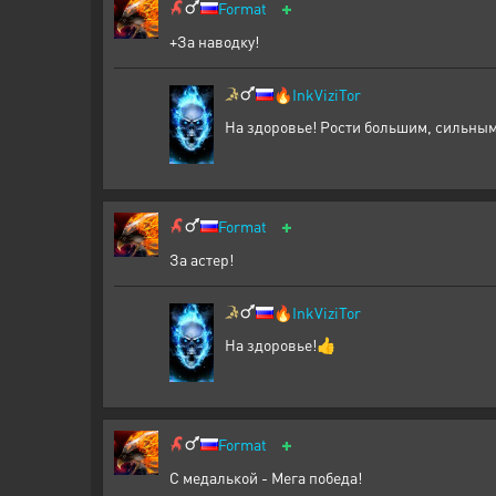
+
Format
+За наводку!
🔥
InkViziTor
На здоровье! Рости большим, сильным
+
Format
За астер!
🔥
InkViziTor
На здоровье!👍
+
Format
С медалькой - Мега победа!