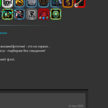
ение
анками(флотом) - это не сервис .
еса - подбираю без смущения!
ежёт флот.
16
Ноя
2025