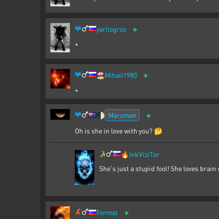
+
yarilogroz
+
+
🏖️
Mihail1980
+
+
Marsman
🌓
Oh is she in love with you? 🤔
🔥
InkViziTor
She's just a stupid fool! She loves brain s
+
Format