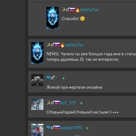
🔥
InkViziTor
Спасибо! 😊
🔥
InkViziTor
NENSI, Чучело ты уже больше года мне в стать
теперь удаляешь ))), так не интересно.
+
Живой при мертвом онлайне
+
KoT_777
СНовымГодомСНовымСчастьем!:) +++
+
kolybin1973