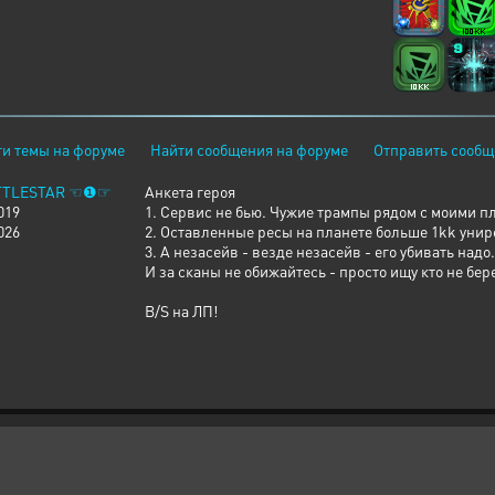
и темы на форуме
Найти сообщения на форуме
Отправить сообщ
TLESTAR ☜❶☞
Анкета героя
019
1. Сервис не бью. Чужие трампы рядом с моими пл
026
2. Оставленные ресы на планете больше 1kk унир
3. А незасейв - везде незасейв - его убивать надо.
И за сканы не обижайтесь - просто ищу кто не бер
B/S на ЛП!