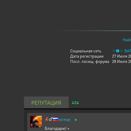
Найт
Социальная сеть
☜❶☞ BAT
Дата регистрации
27 Июля 2
Посл. посещ. форума
28 Июля 2
РЕПУТАЦИЯ
424
+
Format
Благодарю! +