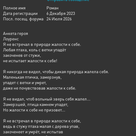
Полное имя
Роман
Дата регистрации
6 Декабря 2023
Посл. посещ. форума
24 Июля 2026
Анкета героя
Лоуренс
Я не встречал в природе жалости к себе.
Любая птаха, коль с ветки упадёт
закоченев от стужи,
не испытает жалости к себе!
Я никогда не видел, чтобы дикая природа жалела себя.
Маленькая птичка, замерзнув,
упадет с ветки и умрет,
даже не почувствовав жалости к себе.
Я не видал, чтоб вольный зверь себя жалел...
Замерзшей, птица камнем упадет,
Но жалости к себе не призовет...
Я не встречал в природе жалости к себе,
ведь в стужу птаха малая с дерева упав,
закоченеет и умрёт, не испытав