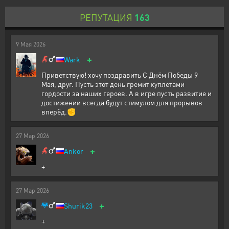
РЕПУТАЦИЯ
163
9
Мая
2026
+
Wark
Приветствую! хочу поздравить С Днём Победы 9
Мая, друг. Пусть этот день гремит куплетами
гордости за наших героев. А в игре пусть развитие и
достижении всегда будут стимулом для прорывов
вперёд.✊
27
Мар
2026
+
Ankor
+
27
Мар
2026
+
Shurik23
+