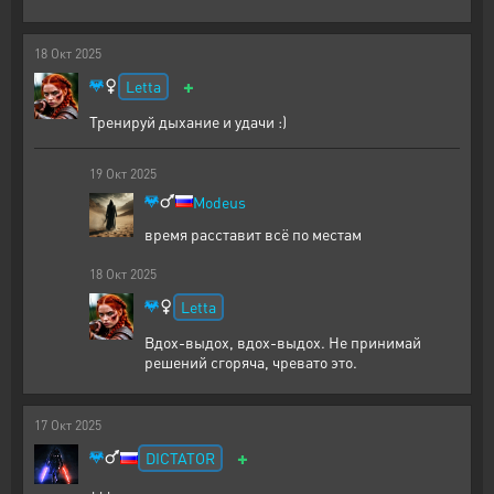
18
Окт
2025
+
Letta
Тренируй дыхание и удачи :)
19
Окт
2025
Modeus
время расставит всё по местам
18
Окт
2025
Letta
Вдох-выдох, вдох-выдох. Не принимай
решений сгоряча, чревато это.
17
Окт
2025
+
DICTATOR
+++