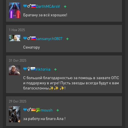
+
DarthMCAroV
Братану за всё хорошее!
1
Ноя
2025
+
sansanych0807
Сенатору
31
Окт
2025
+
Viktoriia
С большой благодарностью за помощь в захвате ОПС
и поддержку в игре! Пусть звезды всегда будут к вам
благосклонны✨✨ ✨!
29
Окт
2025
+
🥦
moush
за работу на благо Ала !