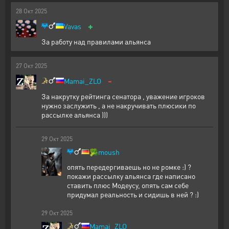
28
Окт
2025
+
Vavas
За работу над правилами альянса
27
Окт
2025
-
Mamai_ZLO
За накрутку рейтинга сенатора , уважение игроков
нужно заслужить , а не накручивать плюсики по
рассылке альянса )))
29
Окт
2025
🥦
moush
опять передергиваешь но не ромке :) ?
покажи рассылку альянса где написано
ставить плюс Модеусу, опять сам себе
придумал реальность и сидишь в ней ? :)
29
Окт
2025
Mamai_ZLO