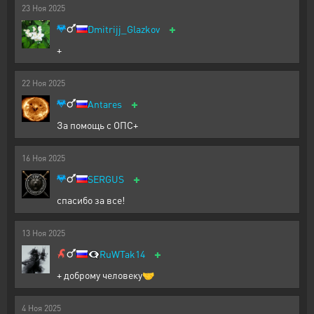
23
Ноя
2025
+
Dmitrijj_Glazkov
+
22
Ноя
2025
+
Antares
За помощь с ОПС+
16
Ноя
2025
+
SERGUS
спасибо за все!
13
Ноя
2025
+
👁️‍🗨️
RuWTak14
+ доброму человеку🤝
4
Ноя
2025