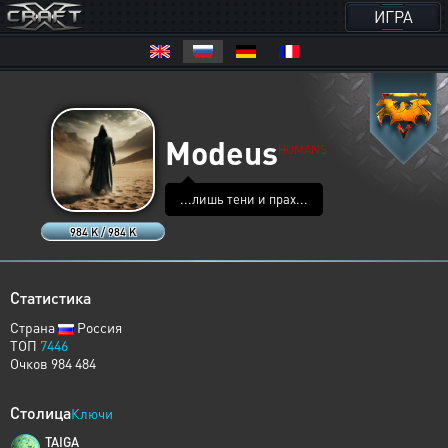
ИГРА
Modeus
HUMANS
...лишь тени и прах...
984 K / 984 K
Статистика
Страна
Россия
ТОП
7446
Очков 984 484
Столица
Ключи
TAIGA