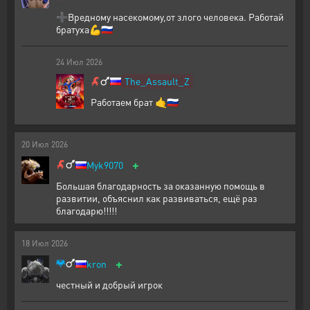
➕Вредному насекомому,от злого человека. Работай
братуха💪🇷🇺
24
Июл
2026
The_Assault_Z
Работаем брат 🤙🇷🇺
20
Июл
2026
+
Myk9070
Большая благодарность за оказанную помощь в
развитии, объяснил как развиваться, ещё раз
благодарю!!!!!
18
Июл
2026
+
kron
честный и добрый игрок