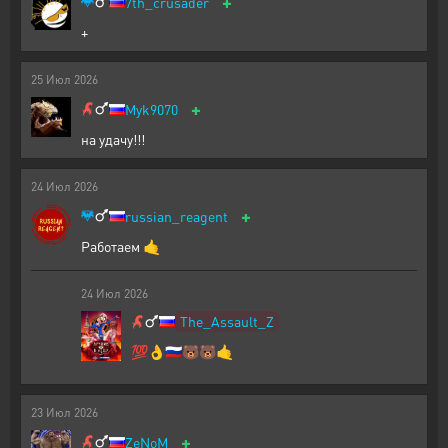
+
7th_crusader
+
25
Июл
2026
+
Myk9070
на удачу!!!
24
Июл
2026
+
russian_reagent
Работаем 🤙
24
Июл
2026
The_Assault_Z
💯👌🇷🇺🐻🐻🤙
23
Июл
2026
+
ZeNoM