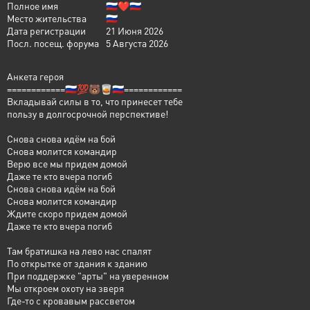
Полное имя
🇷🇺❤️🇷🇺
Место жительства
🇷🇺
Дата регистрации
21 Июня 2026
Посл. посещ. форума
5 Августа 2026
Анкета героя
============🇷🇺💯🐻🥃🇷🇺============
Вкладывай силы в то, что принесет тебе
пользу в долгосрочной перспективе!
Снова снова идём на бой
Снова молится командир
Верю все мы придем домой
Даже те кто вчера погиб
Снова снова идём на бой
Снова молится командир
Ждите скоро придем домой
Даже те кто вчера погиб
Там братишка на лево нас спалят
По открытке от здания к зданию
При поддержке "арты" на уверенном
Мы откроем охоту на зверя
Где-то с кровавым рассветом