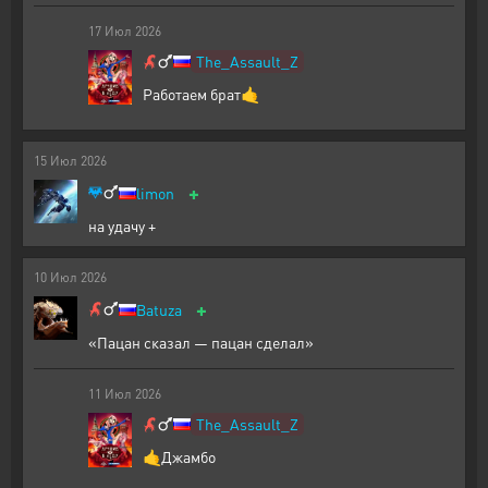
17
Июл
2026
The_Assault_Z
Работаем брат🤙
15
Июл
2026
+
limon
на удачу +
10
Июл
2026
+
Batuza
«Пацан сказал — пацан сделал»
11
Июл
2026
The_Assault_Z
🤙Джамбо