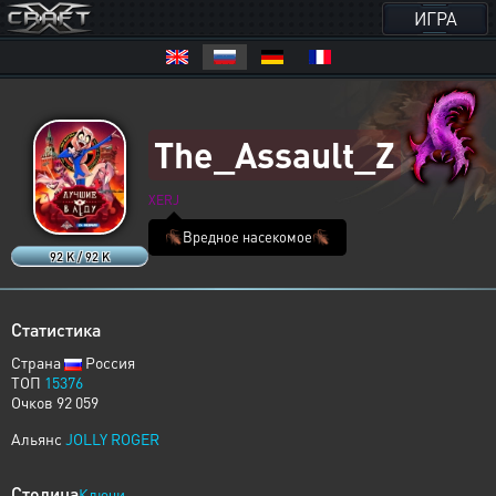
ИГРА
The_Assault_Z
XERJ
🪳Вредное насекомое🪳
92 K / 92 K
Статистика
Страна
Россия
ТОП
15376
Очков 92 059
Альянс
JOLLY ROGER
Столица
Ключи