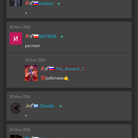
+
sterben
+
30
Июл
2026
+
NEITRON
респект
30
Июл
2026
The_Assault_Z
💯работаем🤙
30
Июл
2026
+
-DimoN-
+
26
Июл
2026