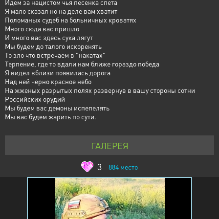
Идем за нацистом чья песенка спета
Я мало сказал но на деле вам хватит
Поломаных судеб на больничных кроватях
Много сюда вас пришло
И много вас здесь сука лягут
Мы будем до талого искоренять
То зло что встречаем в "накатах"
Терпение, где то вдали нам ближе гораздо победа
Я видел вблизи появилась дорога
Над ней черно красное небо
На жженых разрытых полях развернув в вашу стороны сотни
Российских орудий
Мы будем вас демоны испепелять
Мы вас будем жарить по сути.
ГАЛЕРЕЯ
3
884
место