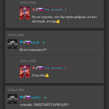
18
Июл
2026
The_Assault_Z
Ну не сказать, что-бы прям добрый, но вот
честный, это да👍
18
Июл
2026
+
AlexB
Всего хорошего!!!
18
Июл
2026
The_Assault_Z
Спасибо👍
16
Июл
2026
+
owdter
спасибо. РАБОТАЙТЕ БРАТЬЯ!!!