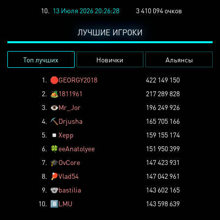
10.
13 Июля 2026 20:26:28
3 410 094 очков
ЛУЧШИЕ ИГРОКИ
Топ лучших
Новички
Альянсы
1.
🛑
GEORGY2018
422 149 150
2.
🏕️
1811961
217 289 828
3.
👁️
Mr_Jor
196 249 926
4.
⛏️
Drjusha
165 705 166
5.
◽
Xepp
159 155 174
6.
🍀
eeAnatolyee
151 950 399
7.
🎓
OvCore
147 423 931
8.
🏓
Vlad54
147 042 961
9.
🐨
bastilia
143 602 165
10.
8️⃣
LMU
143 598 639