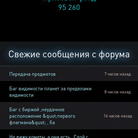
95 260
Свежие сообщения с форума
Передача предметов
7 часов назад
Баг видимости планет за пределами
8 часов назад
видимости
Баг с биржей ,неудачное
расположение &quot;первого
16 часов назад
флагмана&quot; , ба
Не вижу кометы, а они есть , Слой с