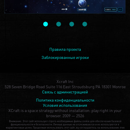
Правила проекта
Заблокированные игроки
Xcraft Inc
528 Seven Bridge Road Suite 116 East Stroudsburg PA 18301 Monroe
Связь с администрацией
Политика конфиденциальности
Условия использования
XCraft is a space strategy without installation: play right in your
browser.
2009 — 2526
Внимание: Этот сайт использует строго необходимые файлы cookie для обеспечения базовой
функциональности и безопасности. Личные данные не отслеживаются и не используются в
маркетинговых целях. Продолжая использовать этот сайт, вы соглашаетесь на использование этих