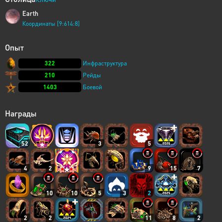
Earth
Координаты [9:614:8]
Опыт
322
Инфраструктура
210
Рейды
1403
Боевой
Награды
52
3
5
4
2
9
15
7
10
10
5
3
2
2
2
11
8
2