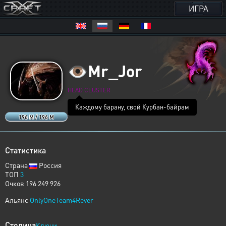
ИГРА
👁️
Mr_Jor
HEAD CLUSTER
Каждому барану, свой Курбан-байрам
196 M / 196 M
Статистика
Страна
Россия
ТОП
3
Очков 196 249 926
Альянс
OnlyOneTeam4Rever
Столица
Ключи