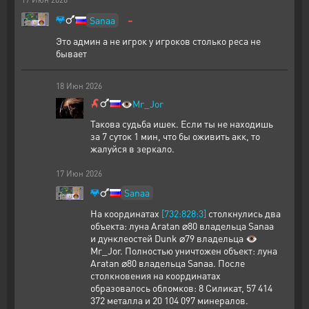
-
Sanaa
Это админ а не игрок у игроков столько реса не
бывает
18
Июн
2026
👁️
Mr_Jor
Такова судьба ишек. Если ты не находишь
за 7 суток 1 мин, что бы оживить акк, то
жалуйся в зеркало.
17
Июн
2026
Sanaa
На координатах
[732:828:3]
столкнулись два
объекта: луна Aratan ⌀80 владельца Sanaa
и дунклеостей Dunk ⌀79 владельца 👁️
Mr_Jor. Полностью уничтожен объект: луна
Aratan ⌀80 владельца Sanaa. После
столкновения на координатах
образовалось обломков: 8 Силикат, 57 414
372 металла и 20 104 097 минералов.