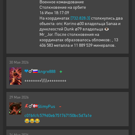
Военное командование
Столкновение на орбите
16 Июн 18:17:09
На координатах
[732:828:3]
столкнулись два
объекта: опс Korino ⌀30 владельца Sanaa и
дунклеостей Dunk ⌀79 владельца 👁️
Mr_Jor. После столкновения на
координатах образовалось обломков: , 13
406 583 металла и 11 889 539 минералов.
30
Мая
2026
+
Angre888
++++++++\\\\+++++++++
29
Мая
2026
-
SlimyPus
c01bfcfc579d0eb751767150bc5d7a1e
😂😂😂
24
Мая
2026