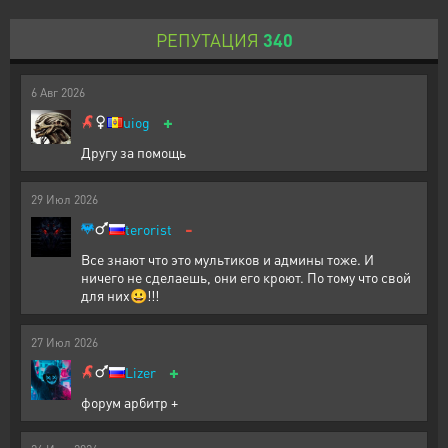
РЕПУТАЦИЯ
340
6
Авг
2026
+
uiog
Другу за помощь
29
Июл
2026
-
terorist
Все знают что это мультиков и админы тоже. И
ничего не сделаешь, они его кроют. По тому что свой
для них😀!!!
27
Июл
2026
+
Lizer
форум арбитр +