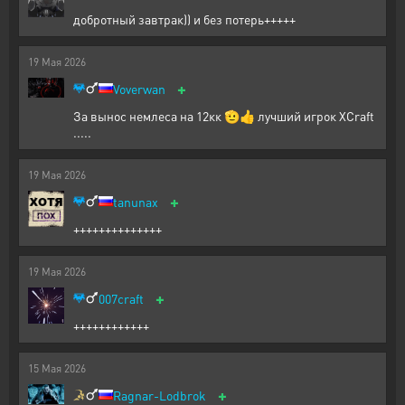
добротный завтрак)) и без потерь+++++
19
Мая
2026
+
Voverwan
За вынос немлеса на 12кк 🫡👍 лучший игрок XCraft
.....
19
Мая
2026
+
tanunax
++++++++++++++
19
Мая
2026
+
007craft
++++++++++++
15
Мая
2026
+
Ragnar-Lodbrok