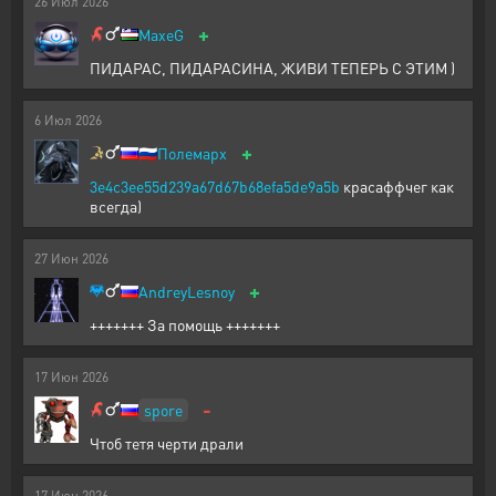
26
Июл
2026
+
MaxeG
ПИДАРАС, ПИДАРАСИНА, ЖИВИ ТЕПЕРЬ С ЭТИМ )
6
Июл
2026
+
🇷🇺
Полемарх
3e4c3ee55d239a67d67b68efa5de9a5b
красаффчег как
всегда)
27
Июн
2026
+
AndreyLesnoy
+++++++ За помощь +++++++
17
Июн
2026
-
spore
Чтоб тетя черти драли
17
Июн
2026