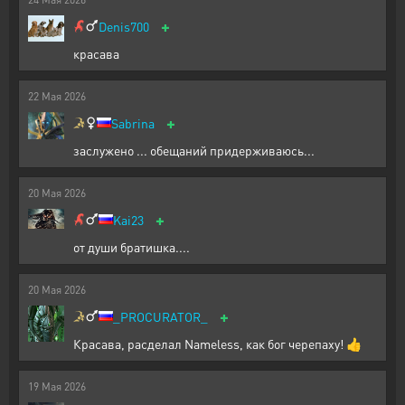
+
Denis700
красава
22
Мая
2026
+
Sabrina
заслужено ... обещаний придерживаюсь...
20
Мая
2026
+
Kai23
от души братишка....
20
Мая
2026
+
_PROCURATOR_
Красава, расделал Nameless, как бог черепаху! 👍
19
Мая
2026