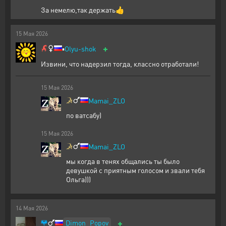
За немелю,так держать👍
15
Мая
2026
+
▪️
Olyu-shok
Извини, что надерзил тогда, классно отработали!
15
Мая
2026
Mamai_ZLO
по ватсабу)
15
Мая
2026
Mamai_ZLO
мы когда в тенях общались ты было
девушкой с приятным голосом и звали тебя
Ольга)))
14
Мая
2026
+
Dimon_Popov