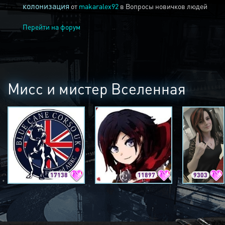
колонизация
от
makaralex92
в
Вопросы новичков людей
Перейти на форум
Мисс и мистер Вселенная
17138
11897
9303