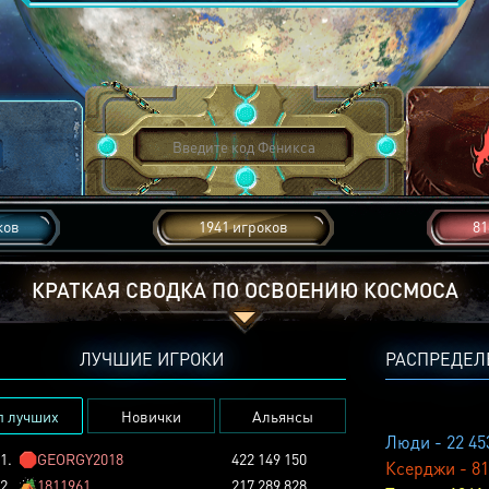
ков
1941 игроков
81
КРАТКАЯ СВОДКА ПО ОСВОЕНИЮ КОСМОСА
ЛУЧШИЕ ИГРОКИ
РАСПРЕДЕЛ
п лучших
Новички
Альянсы
Люди - 22 45
1.
🛑
GEORGY2018
422 149 150
Ксерджи - 81
2.
🏕️
1811961
217 289 828