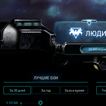
22 453 игро
ЛУЧШИЕ БОИ
За 30 дней
За год
За все время
То
5 137 020