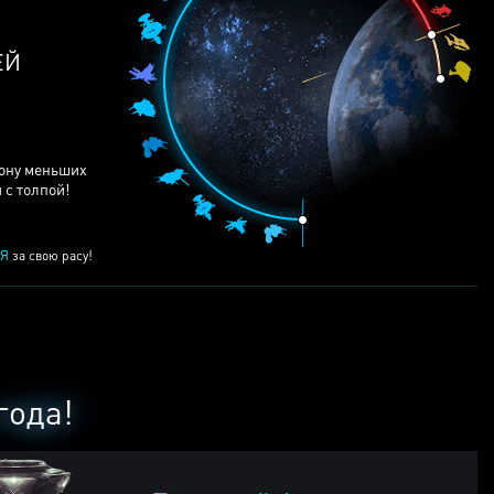
рону меньших
 с толпой!
Я
за свою расу!
года!