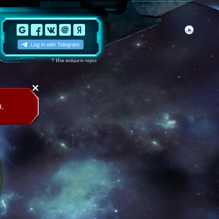
↑
Или войдите через
.