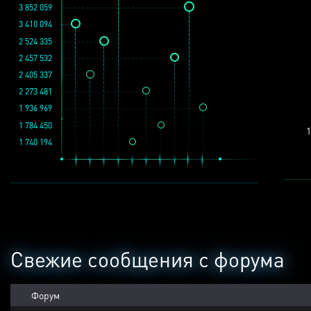
3 852 059
3 410 094
2 524 335
2 457 532
2 405 337
2 273 481
1 936 969
1 784 450
1
1 740 194
Свежие сообщения с форума
Форум