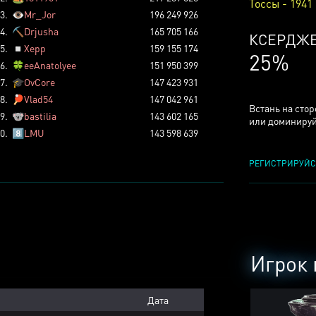
Тоссы - 1941
3.
👁️
Mr_Jor
196 249 926
4.
⛏️
Drjusha
165 705 166
ТОССОВ
5.
◽
Xepp
159 155 174
5%
6.
🍀
eeAnatolyee
151 950 399
7.
🎓
OvCore
147 423 931
8.
🏓
Vlad54
147 042 961
Встань на сто
9.
🐨
bastilia
143 602 165
или доминируй
0.
8️⃣
LMU
143 598 639
РЕГИСТРИРУЙС
Игрок 
Дата