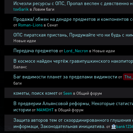
Исчезли ресурсы с ОПС, Пропал веспен с девственно 
tovGarik
в
Ловим баги
Продажа/ обмен на дендре предметов и компонентов 
от
Roman-Lions
в
Сенат
ОПС пиратская пристань, Придумайте что ни будь с ни
Новые идеи
Передача предметов
от
Lord_Necron
в
Новые идеи
В космосе найден чертёж гравипушкинского накопитор
Баланс
Баг видимости планет за пределами видимости
от
The_
баги
кометы, поиск комет
от
Seen
в
Общий форум
В предверии Альянсовой реформы, Некоторые статист
истории
от
MAMOHT
в
Общий форум
Защита авторов тем от скоординированного глушения 
информаци, Законодательная инициатива.
от
🏦
bank123