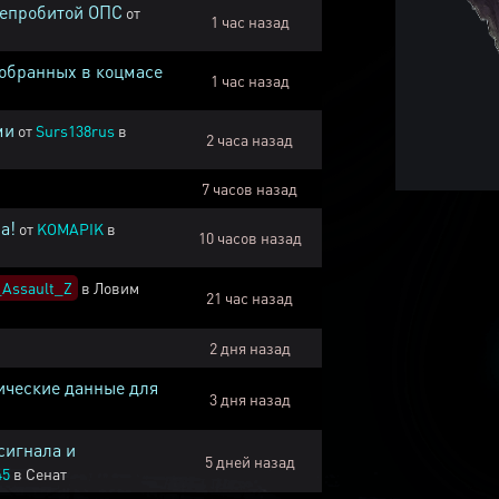
непробитой ОПС
от
1 час назад
собранных в коцмасе
1 час назад
ми
от
Surs138rus
в
2 часа назад
7 часов назад
а!
от
KOMAPIK
в
10 часов назад
Assault_Z
в
Ловим
21 час назад
2 дня назад
ические данные для
3 дня назад
сигнала и
5 дней назад
45
в
Сенат