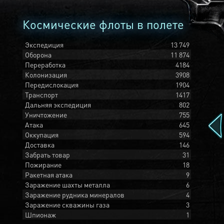
Космические флоты в полете
Экспедиция
13 749
Оборона
11 874
Переработка
4184
Колонизация
3908
Передислокация
1904
Транспорт
1417
Дальняя экспедиция
802
Уничтожение
755
Атака
645
Оккупация
594
Доставка
146
Забрать товар
31
Пожирание
18
Ракетная атака
9
Заражение шахты металла
6
Заражение рудника минералов
4
Заражение скважины газа
3
Шпионаж
1