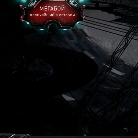
МЕГАБОЙ
величайший в истории
2893
2269
2240