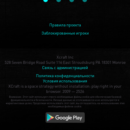
Правила проекта
Заблокированные игроки
Xcraft Inc
528 Seven Bridge Road Suite 116 East Stroudsburg PA 18301 Monroe
Связь с администрацией
Политика конфиденциальности
Условия использования
XCraft is a space strategy without installation: play right in your
browser.
2009 — 2526
Внимание: Этот сайт использует строго необходимые файлы cookie для обеспечения базовой
функциональности и безопасности. Личные данные не отслеживаются и не используются в
маркетинговых целях. Продолжая использовать этот сайт, вы соглашаетесь на использование этих
необходимых файлов cookie.