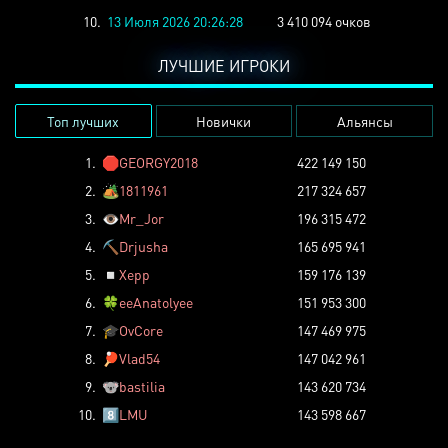
10.
13 Июля 2026 20:26:28
3 410 094 очков
ЛУЧШИЕ ИГРОКИ
Топ лучших
Новички
Альянсы
1.
🛑
GEORGY2018
422 149 150
2.
🏕️
1811961
217 324 657
3.
👁️
Mr_Jor
196 315 472
4.
⛏️
Drjusha
165 695 941
5.
◽
Xepp
159 176 139
6.
🍀
eeAnatolyee
151 953 300
7.
🎓
OvCore
147 469 975
8.
🏓
Vlad54
147 042 961
9.
🐨
bastilia
143 620 734
10.
8️⃣
LMU
143 598 667