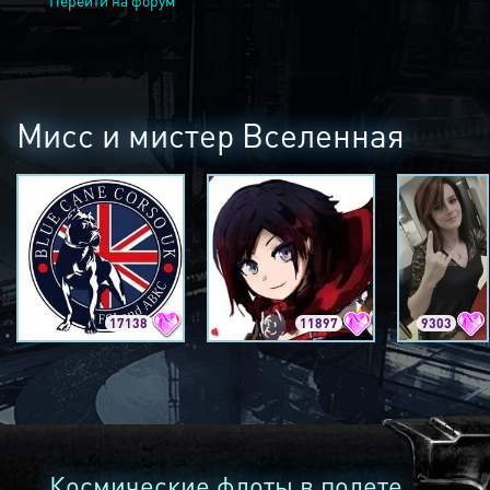
Перейти на форум
Мисс и мистер Вселенная
17138
11897
9303
Космические флоты в полете