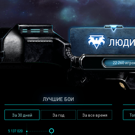
22 260 игро
ЛУЧШИЕ БОИ
За 30 дней
За год
За все время
То
5 137 020