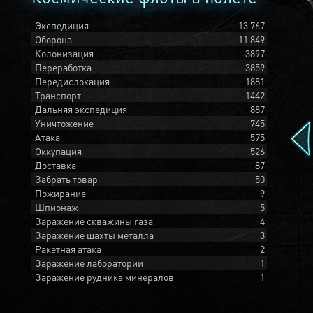
Экспедиция
13 767
Оборона
11 849
Колонизация
3897
Переработка
3859
Передислокация
1881
Транспорт
1442
Дальняя экспедиция
887
Уничтожение
745
Атака
575
Оккупация
526
Доставка
87
Забрать товар
50
Пожирание
9
Шпионаж
5
Заражение скважины газа
4
Заражение шахты металла
3
Ракетная атака
2
Заражение лаборатории
1
Заражение рудника минералов
1