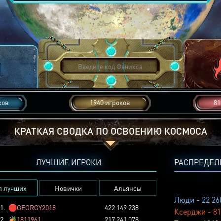
ков
1940 игроков
81
КРАТКАЯ СВОДКА ПО ОСВОЕНИЮ КОСМОСА
ЛУЧШИЕ ИГРОКИ
РАСПРЕДЕЛ
п лучших
Новички
Альянсы
Люди - 22 26
1.
🛑
GEORGY2018
422 149 238
Ксерджи - 81
2.
🏕️
1811961
217 241 078