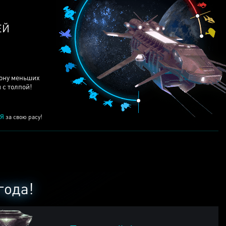
ЕЙ
рону меньших
 с толпой!
Я
за свою расу!
года!