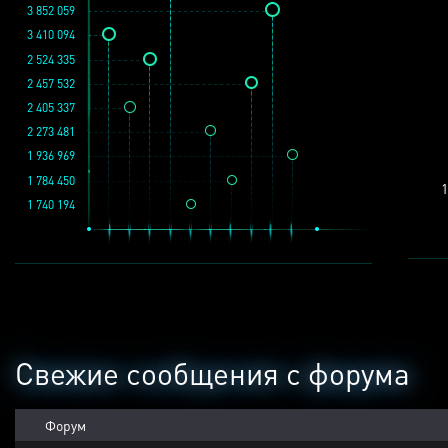
3 852 059
3 410 094
2 524 335
2 457 532
2 405 337
2 273 481
1 936 969
1 784 450
1
1 740 194
Свежие сообщения с форума
Форум