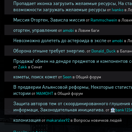
Пропадает иконка загрузить желаемые ресурсы, На ста
возможности загружать желаемые ресурсы
от
Ivanko
в
Ло
Миссия Отортен, Зависла миссия
от
Rammschwein
в
Ловим
отортен, управление
от
amobi
в
Ловим баги
Невозможно долететь до астероида в экспе
от
amobi
в
Ло
Оборона отныне требует энергию.
от
Donald_Duck
в
Балан
Продажа/ обмен на дендре предметов и компонентов 
от
Zakk
в
Сенат
кометы, поиск комет
от
Seen
в
Общий форум
В предверии Альянсовой реформы, Некоторые статист
истории
от
MAMOHT
в
Общий форум
Защита авторов тем от скоординированного глушения 
информаци, Законодательная инициатива.
от
🏦
bank123
колонизация
от
makaralex92
в
Вопросы новичков людей