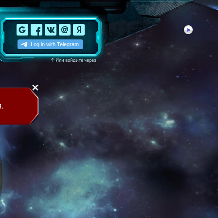
↑
Или войдите через
.