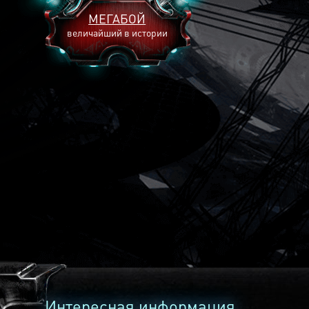
МЕГАБОЙ
величайший в истории
2893
2269
2240
Интересная информация