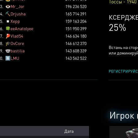
Тоссы - 1940
3.
👁️
Mr_Jor
196 236 520
4.
⛏️
Drjusha
165 714 391
КСЕРДЖ
5.
◽
Xepp
159 163 204
25%
6.
🍀
eeAnatolyee
151 950 399
7.
🏓
Vlad54
146 634 180
8.
🎓
OvCore
146 612 370
Встань на сто
9.
🐨
bastilia
143 608 339
или доминируй
0.
8️⃣
LMU
143 562 522
РЕГИСТРИРУЙС
Игрок 
Дата