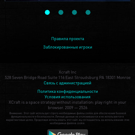
Правила проекта
Заблокированные игроки
Xcraft Inc
528 Seven Bridge Road Suite 116 East Stroudsburg PA 18301 Monroe
Связь с администрацией
Политика конфиденциальности
Условия использования
XCraft is a space strategy without installation: play right in your
browser.
2009 — 2526
Внимание: Этот сайт использует строго необходимые файлы cookie для обеспечения базовой
функциональности и безопасности. Личные данные не отслеживаются и не используются в
маркетинговых целях. Продолжая использовать этот сайт, вы соглашаетесь на использование этих
необходимых файлов cookie.