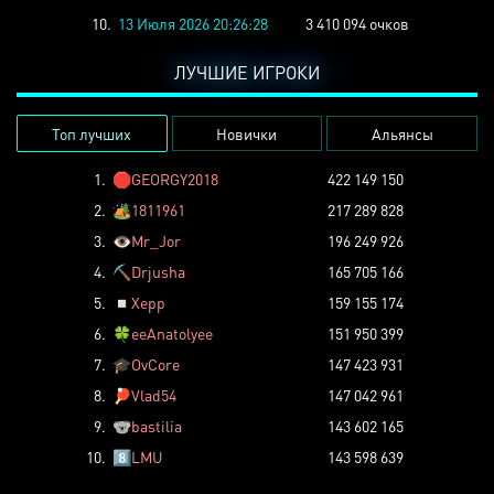
10.
13 Июля 2026 20:26:28
3 410 094 очков
ЛУЧШИЕ ИГРОКИ
Топ лучших
Новички
Альянсы
1.
🛑
GEORGY2018
422 149 150
2.
🏕️
1811961
217 289 828
3.
👁️
Mr_Jor
196 249 926
4.
⛏️
Drjusha
165 705 166
5.
◽
Xepp
159 155 174
6.
🍀
eeAnatolyee
151 950 399
7.
🎓
OvCore
147 423 931
8.
🏓
Vlad54
147 042 961
9.
🐨
bastilia
143 602 165
10.
8️⃣
LMU
143 598 639