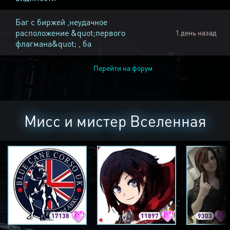
Баг с биржей ,неудачное
расположение &quot;первого
1 день назад
флагмана&quot; , ба
Перейти на форум
Мисс и мистер Вселенная
17138
11897
9303