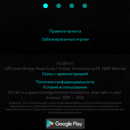
Правила проекта
Заблокированные игроки
Xcraft Inc
528 Seven Bridge Road Suite 116 East Stroudsburg PA 18301 Monroe
Связь с администрацией
Политика конфиденциальности
Условия использования
XCraft is a space strategy without installation: play right in your
browser.
2009 — 2526
Внимание: Этот сайт использует строго необходимые файлы cookie для обеспечения базовой
функциональности и безопасности. Личные данные не отслеживаются и не используются в
маркетинговых целях. Продолжая использовать этот сайт, вы соглашаетесь на использование этих
необходимых файлов cookie.