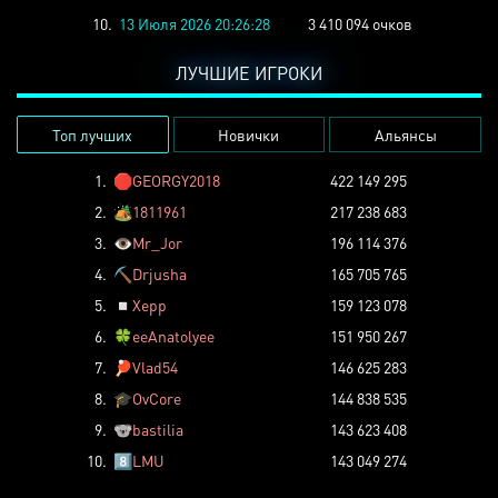
10.
13 Июля 2026 20:26:28
3 410 094 очков
ЛУЧШИЕ ИГРОКИ
Топ лучших
Новички
Альянсы
1.
🛑
GEORGY2018
422 149 295
2.
🏕️
1811961
217 238 683
3.
👁️
Mr_Jor
196 114 376
4.
⛏️
Drjusha
165 705 765
5.
◽
Xepp
159 123 078
6.
🍀
eeAnatolyee
151 950 267
7.
🏓
Vlad54
146 625 283
8.
🎓
OvCore
144 838 535
9.
🐨
bastilia
143 623 408
10.
8️⃣
LMU
143 049 274