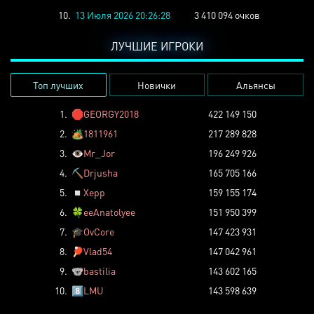
10.
13 Июля 2026 20:26:28
3 410 094 очков
ЛУЧШИЕ ИГРОКИ
Топ лучших
Новички
Альянсы
1.
🛑
GEORGY2018
422 149 150
2.
🏕️
1811961
217 289 828
3.
👁️
Mr_Jor
196 249 926
4.
⛏️
Drjusha
165 705 166
5.
◽
Xepp
159 155 174
6.
🍀
eeAnatolyee
151 950 399
7.
🎓
OvCore
147 423 931
8.
🏓
Vlad54
147 042 961
9.
🐨
bastilia
143 602 165
10.
8️⃣
LMU
143 598 639