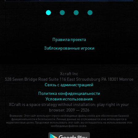
Правила проекта
Заблокированные игроки
Xcraft Inc
528 Seven Bridge Road Suite 116 East Stroudsburg PA 18301 Monroe
Связь с администрацией
Политика конфиденциальности
Условия использования
XCraft is a space strategy without installation: play right in your
browser.
2009 — 2526
Внимание: Этот сайт использует строго необходимые файлы cookie для обеспечения базовой
функциональности и безопасности. Личные данные не отслеживаются и не используются в
маркетинговых целях. Продолжая использовать этот сайт, вы соглашаетесь на использование этих
необходимых файлов cookie.