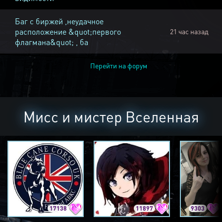
Баг с биржей ,неудачное
расположение &quot;первого
21 час назад
флагмана&quot; , ба
Перейти на форум
Мисс и мистер Вселенная
17138
11897
9303