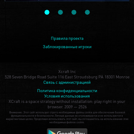
Правила проекта
Заблокированные игроки
Xcraft Inc
528 Seven Bridge Road Suite 116 East Stroudsburg PA 18301 Monroe
Связь с администрацией
Политика конфиденциальности
Условия использования
XCraft is a space strategy without installation: play right in your
browser.
2009 — 2526
Внимание: Этот сайт использует строго необходимые файлы cookie для обеспечения базовой
функциональности и безопасности. Личные данные не отслеживаются и не используются в
маркетинговых целях. Продолжая использовать этот сайт, вы соглашаетесь на использование этих
необходимых файлов cookie.