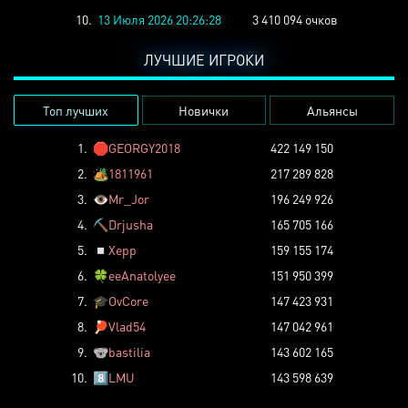
10.
13 Июля 2026 20:26:28
3 410 094 очков
ЛУЧШИЕ ИГРОКИ
Топ лучших
Новички
Альянсы
1.
🛑
GEORGY2018
422 149 150
2.
🏕️
1811961
217 289 828
3.
👁️
Mr_Jor
196 249 926
4.
⛏️
Drjusha
165 705 166
5.
◽
Xepp
159 155 174
6.
🍀
eeAnatolyee
151 950 399
7.
🎓
OvCore
147 423 931
8.
🏓
Vlad54
147 042 961
9.
🐨
bastilia
143 602 165
10.
8️⃣
LMU
143 598 639