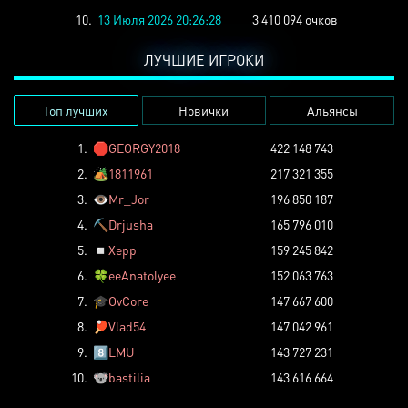
10.
13 Июля 2026 20:26:28
3 410 094 очков
ЛУЧШИЕ ИГРОКИ
Топ лучших
Новички
Альянсы
1.
🛑
GEORGY2018
422 148 743
2.
🏕️
1811961
217 321 355
3.
👁️
Mr_Jor
196 850 187
4.
⛏️
Drjusha
165 796 010
5.
◽
Xepp
159 245 842
6.
🍀
eeAnatolyee
152 063 763
7.
🎓
OvCore
147 667 600
8.
🏓
Vlad54
147 042 961
9.
8️⃣
LMU
143 727 231
10.
🐨
bastilia
143 616 664