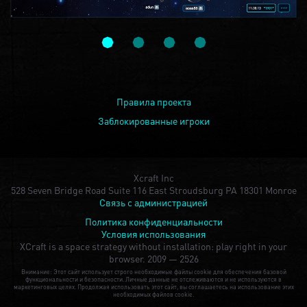
Правила проекта
Заблокированные игроки
Xcraft Inc
528 Seven Bridge Road Suite 116 East Stroudsburg PA 18301 Monroe
Связь с администрацией
Политика конфиденциальности
Условия использования
XCraft is a space strategy without installation: play right in your
browser.
2009 — 2526
Внимание: Этот сайт использует строго необходимые файлы cookie для обеспечения базовой
функциональности и безопасности. Личные данные не отслеживаются и не используются в
маркетинговых целях. Продолжая использовать этот сайт, вы соглашаетесь на использование этих
необходимых файлов cookie.