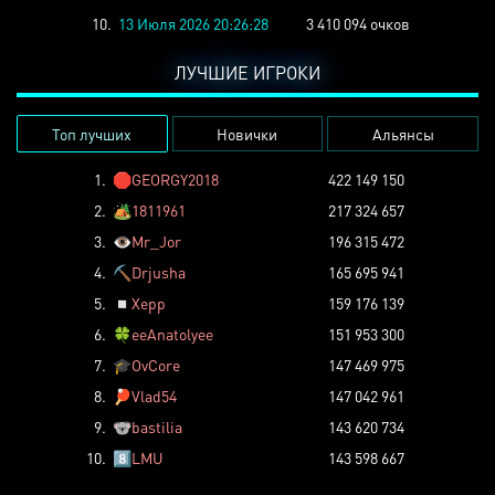
10.
13 Июля 2026 20:26:28
3 410 094 очков
ЛУЧШИЕ ИГРОКИ
Топ лучших
Новички
Альянсы
1.
🛑
GEORGY2018
422 149 150
2.
🏕️
1811961
217 324 657
3.
👁️
Mr_Jor
196 315 472
4.
⛏️
Drjusha
165 695 941
5.
◽
Xepp
159 176 139
6.
🍀
eeAnatolyee
151 953 300
7.
🎓
OvCore
147 469 975
8.
🏓
Vlad54
147 042 961
9.
🐨
bastilia
143 620 734
10.
8️⃣
LMU
143 598 667