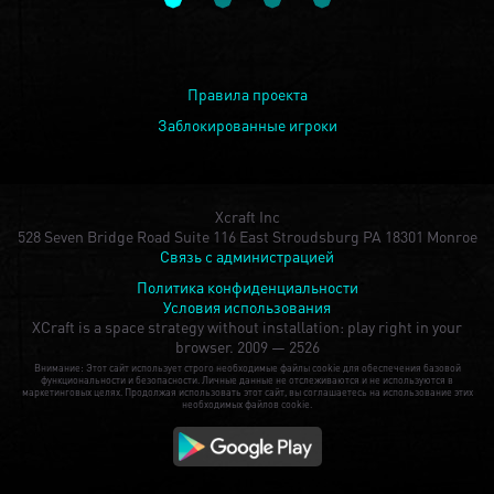
Правила проекта
Заблокированные игроки
Xcraft Inc
528 Seven Bridge Road Suite 116 East Stroudsburg PA 18301 Monroe
Связь с администрацией
Политика конфиденциальности
Условия использования
XCraft is a space strategy without installation: play right in your
browser.
2009 — 2526
Внимание: Этот сайт использует строго необходимые файлы cookie для обеспечения базовой
функциональности и безопасности. Личные данные не отслеживаются и не используются в
маркетинговых целях. Продолжая использовать этот сайт, вы соглашаетесь на использование этих
необходимых файлов cookie.