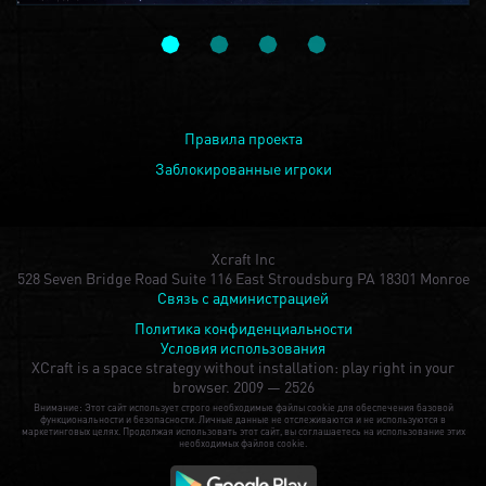
Правила проекта
Заблокированные игроки
Xcraft Inc
528 Seven Bridge Road Suite 116 East Stroudsburg PA 18301 Monroe
Связь с администрацией
Политика конфиденциальности
Условия использования
XCraft is a space strategy without installation: play right in your
browser.
2009 — 2526
Внимание: Этот сайт использует строго необходимые файлы cookie для обеспечения базовой
функциональности и безопасности. Личные данные не отслеживаются и не используются в
маркетинговых целях. Продолжая использовать этот сайт, вы соглашаетесь на использование этих
необходимых файлов cookie.