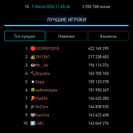
10.
7 Июля 2026 11:45:36
2 555 768 очков
ЛУЧШИЕ ИГРОКИ
Топ лучших
Новички
Альянсы
1.
🛑
GEORGY2018
422 149 295
2.
🏕️
1811961
217 238 683
3.
👁️
Mr_Jor
196 114 376
4.
⛏️
Drjusha
165 705 765
5.
◽
Xepp
159 123 078
6.
🍀
eeAnatolyee
151 950 267
7.
🏓
Vlad54
146 625 283
8.
🎓
OvCore
144 838 535
9.
🐨
bastilia
143 623 408
10.
8️⃣
LMU
143 049 274