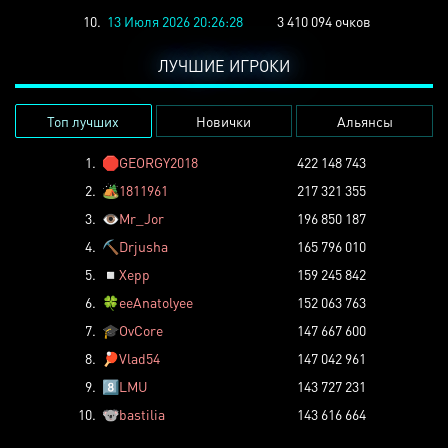
10.
13 Июля 2026 20:26:28
3 410 094 очков
ЛУЧШИЕ ИГРОКИ
Топ лучших
Новички
Альянсы
1.
🛑
GEORGY2018
422 148 743
2.
🏕️
1811961
217 321 355
3.
👁️
Mr_Jor
196 850 187
4.
⛏️
Drjusha
165 796 010
5.
◽
Xepp
159 245 842
6.
🍀
eeAnatolyee
152 063 763
7.
🎓
OvCore
147 667 600
8.
🏓
Vlad54
147 042 961
9.
8️⃣
LMU
143 727 231
10.
🐨
bastilia
143 616 664