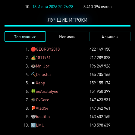
10.
13 Июля 2026 20:26:28
3 410 094 очков
ЛУЧШИЕ ИГРОКИ
Топ лучших
Новички
Альянсы
1.
🛑
GEORGY2018
422 149 150
2.
🏕️
1811961
217 289 828
3.
👁️
Mr_Jor
196 249 926
4.
⛏️
Drjusha
165 705 166
5.
◽
Xepp
159 155 174
6.
🍀
eeAnatolyee
151 950 399
7.
🎓
OvCore
147 423 931
8.
🏓
Vlad54
147 042 961
9.
🐨
bastilia
143 602 165
10.
8️⃣
LMU
143 598 639