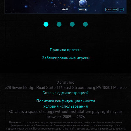
Правила проекта
Заблокированные игроки
Xcraft Inc
528 Seven Bridge Road Suite 116 East Stroudsburg PA 18301 Monroe
Связь с администрацией
Политика конфиденциальности
Условия использования
XCraft is a space strategy without installation: play right in your
browser.
2009 — 2526
Внимание: Этот сайт использует строго необходимые файлы cookie для обеспечения базовой
функциональности и безопасности. Личные данные не отслеживаются и не используются в
маркетинговых целях. Продолжая использовать этот сайт, вы соглашаетесь на использование этих