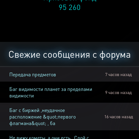
95 260
Свежие сообщения с форума
Передача предметов
7 часов назад
Баг видимости планет за пределами
9 часов назад
видимости
Баг с биржей ,неудачное
расположение &quot;первого
16 часов назад
флагмана&quot; , ба
Не вижу кометы, а они есть , Слой с