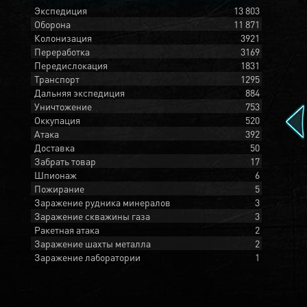
Экспедиция
13 803
Оборона
11 871
Колонизация
3921
Переработка
3169
Передислокация
1831
Транспорт
1295
Дальняя экспедиция
884
Уничтожение
753
Оккупация
520
Атака
392
Доставка
50
Забрать товар
17
Шпионаж
6
Пожирание
5
Заражение рудника минералов
3
Заражение скважины газа
3
Ракетная атака
2
Заражение шахты металла
2
Заражение лаборатории
1