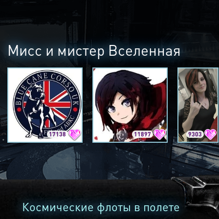
Мисс и мистер Вселенная
17138
11897
9303
Космические флоты в полете