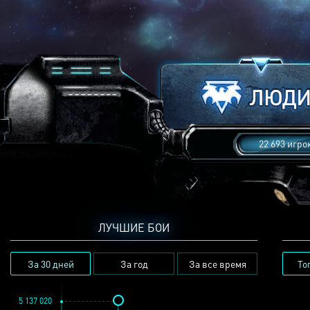
22 693 игро
ЛУЧШИЕ БОИ
За 30 дней
За год
За все время
То
5 137 020