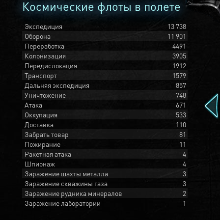
Космические флоты в полете
Экспедиция
13 738
Оборона
11 901
Переработка
4491
Колонизация
3905
Передислокация
1912
Транспорт
1579
Дальняя экспедиция
857
Уничтожение
748
Атака
671
Оккупация
533
Доставка
110
Забрать товар
81
Пожирание
11
Ракетная атака
4
Шпионаж
4
Заражение шахты металла
3
Заражение скважины газа
3
Заражение рудника минералов
2
Заражение лаборатории
1