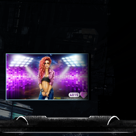
4015
3420