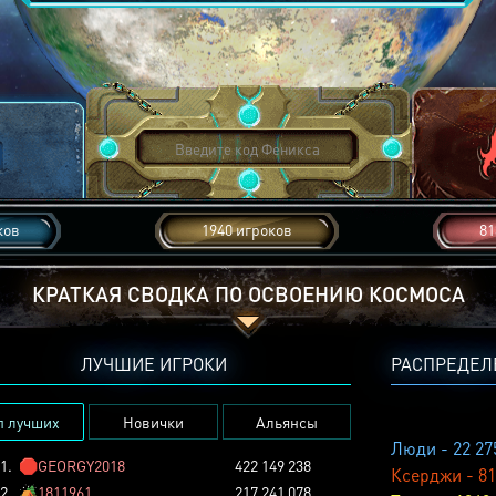
ков
1940 игроков
81
КРАТКАЯ СВОДКА ПО ОСВОЕНИЮ КОСМОСА
ЛУЧШИЕ ИГРОКИ
РАСПРЕДЕЛ
п лучших
Новички
Альянсы
Люди - 22 27
1.
🛑
GEORGY2018
422 149 238
Ксерджи - 81
2.
🏕️
1811961
217 241 078