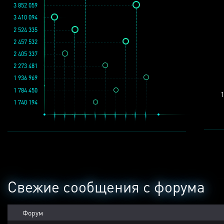
3 852 059
3 410 094
2 524 335
2 457 532
2 405 337
2 273 481
1 936 969
1 784 450
1
1 740 194
Свежие сообщения с форума
Форум