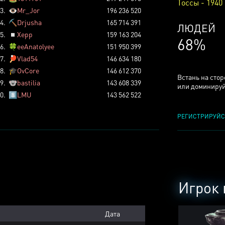
Тоссы - 1940
3.
👁️
Mr_Jor
196 236 520
4.
⛏️
Drjusha
165 714 391
КСЕРДЖ
5.
◽
Xepp
159 163 204
25%
6.
🍀
eeAnatolyee
151 950 399
7.
🏓
Vlad54
146 634 180
8.
🎓
OvCore
146 612 370
Встань на сто
9.
🐨
bastilia
143 608 339
или доминируй
0.
8️⃣
LMU
143 562 522
РЕГИСТРИРУЙС
Игрок 
Дата