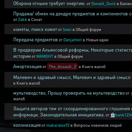
Оборона отныне требует энергию.
от
Donald_Duck
в
Балан
Продажа/ обмен на дендре предметов и компонентов 
от
Zakk
в
Сенат
кометы, поиск комет
от
Seen
в
Общий форум
Передача предметов
от
Danjameit
в
Новые идеи
В предверии Альянсовой реформы, Некоторые статист
истории
от
MAMOHT
в
Общий форум
Амортизация
от
The_Assault_Z
в
Книга жалоб
Малевич и здравый смысл, Малевич и здравый смысл
в
Книга жалоб
мультиводство, Прошу проверить на мультеводство
от
жалоб
Защита авторов тем от скоординированного глушения 
информаци, Законодательная инициатива.
от
🏦
bank123
колонизация
от
makaralex92
в
Вопросы новичков людей