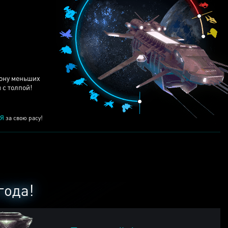
ЕЙ
рону меньших
 с толпой!
Я
за свою расу!
года!