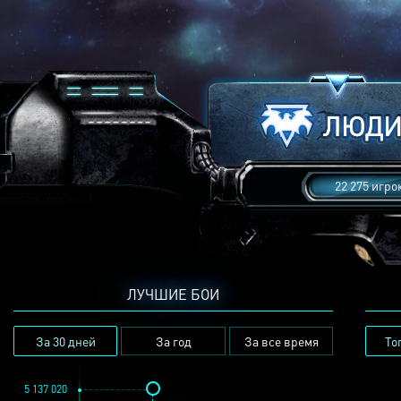
22 275 игро
ЛУЧШИЕ БОИ
За 30 дней
За год
За все время
То
5 137 020