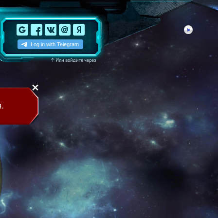
↑
Или войдите через
.