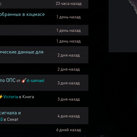
23 часа назад
с
собранных в коцмасе
1 день назад
1 день назад
1 день назад
ические данные для
2 дня назад
2 дня назад
 по ОПС
от
🎸
d-samael
3 дня назад
⚡
Victoria
в
Книга
3 дня назад
сигнала и
4 дня назад
45
в
Сенат
6 дней назад