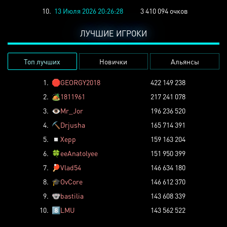
10.
13 Июля 2026 20:26:28
3 410 094 очков
ЛУЧШИЕ ИГРОКИ
Топ лучших
Новички
Альянсы
1.
🛑
GEORGY2018
422 149 238
2.
🏕️
1811961
217 241 078
3.
👁️
Mr_Jor
196 236 520
4.
⛏️
Drjusha
165 714 391
5.
◽
Xepp
159 163 204
6.
🍀
eeAnatolyee
151 950 399
7.
🏓
Vlad54
146 634 180
8.
🎓
OvCore
146 612 370
9.
🐨
bastilia
143 608 339
10.
8️⃣
LMU
143 562 522