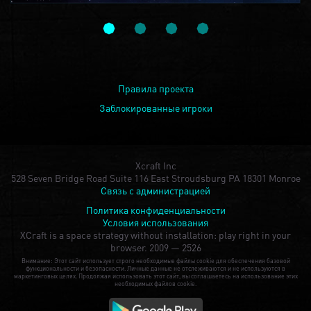
Правила проекта
Заблокированные игроки
Xcraft Inc
528 Seven Bridge Road Suite 116 East Stroudsburg PA 18301 Monroe
Связь с администрацией
Политика конфиденциальности
Условия использования
XCraft is a space strategy without installation: play right in your
browser.
2009 — 2526
Внимание: Этот сайт использует строго необходимые файлы cookie для обеспечения базовой
функциональности и безопасности. Личные данные не отслеживаются и не используются в
маркетинговых целях. Продолжая использовать этот сайт, вы соглашаетесь на использование этих
необходимых файлов cookie.