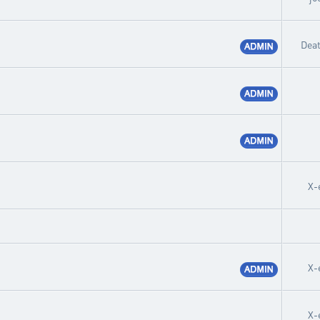
Dea
X-
X-
X-