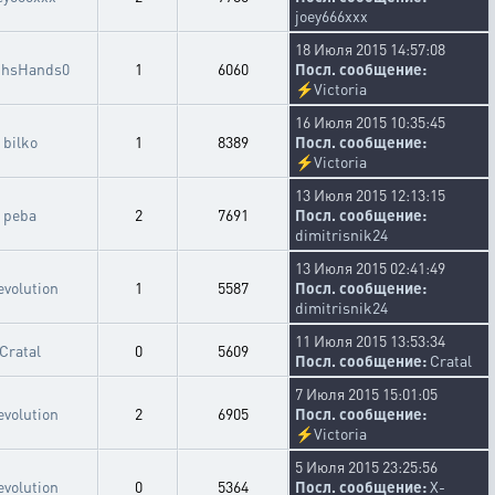
joey666xxx
18 Июля 2015 14:57:08
thsHands0
1
6060
Посл. сообщение:
⚡
Victoria
16 Июля 2015 10:35:45
bilko
1
8389
Посл. сообщение:
⚡
Victoria
13 Июля 2015 12:13:15
peba
2
7691
Посл. сообщение:
dimitrisnik24
13 Июля 2015 02:41:49
evolution
1
5587
Посл. сообщение:
dimitrisnik24
11 Июля 2015 13:53:34
Cratal
0
5609
Посл. сообщение:
Cratal
7 Июля 2015 15:01:05
evolution
2
6905
Посл. сообщение:
⚡
Victoria
5 Июля 2015 23:25:56
evolution
0
5364
Посл. сообщение:
X-