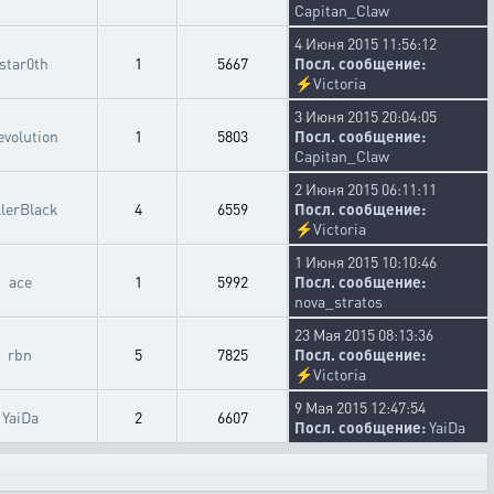
Capitan_Claw
4 Июня 2015 11:56:12
star0th
1
5667
Посл. сообщение:
⚡
Victoria
3 Июня 2015 20:04:05
evolution
1
5803
Посл. сообщение:
Capitan_Claw
2 Июня 2015 06:11:11
llerBlack
4
6559
Посл. сообщение:
⚡
Victoria
1 Июня 2015 10:10:46
ace
1
5992
Посл. сообщение:
nova_stratos
23 Мая 2015 08:13:36
rbn
5
7825
Посл. сообщение:
⚡
Victoria
9 Мая 2015 12:47:54
YaiDa
2
6607
Посл. сообщение:
YaiDa