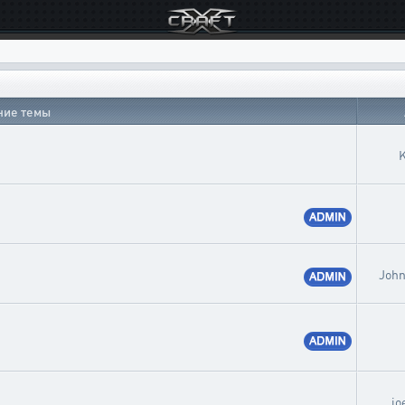
ние темы
K
John
jo