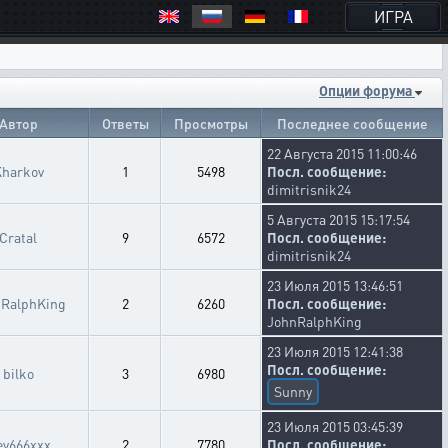
ИГРА
Опции форума
Автор
Ответы
Просмотры
Последнее сообщение
22 Августа 2015 11:00:46
harkov
1
5498
Посл. сообщение:
dimitrisnik24
5 Августа 2015 15:17:54
Cratal
9
6572
Посл. сообщение:
dimitrisnik24
23 Июля 2015 13:46:51
RalphKing
2
6260
Посл. сообщение:
JohnRalphKing
23 Июля 2015 12:41:38
Посл. сообщение:
bilko
3
6980
Sunny
23 Июля 2015 03:45:39
ey666xxx
2
7780
Посл. сообщение: