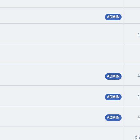
4
4
4
4
X-