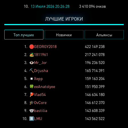
10.
13 Июля 2026 20:26:28
3 410 094 очков
ЛУЧШИЕ ИГРОКИ
Топ лучших
Новички
Альянсы
1.
🛑
GEORGY2018
422 149 238
2.
🏕️
1811961
217 241 078
3.
👁️
Mr_Jor
196 236 520
4.
⛏️
Drjusha
165 714 391
5.
◽
Xepp
159 163 204
6.
🍀
eeAnatolyee
151 950 399
7.
🏓
Vlad54
146 634 180
8.
🎓
OvCore
146 612 370
9.
🐨
bastilia
143 608 339
10.
8️⃣
LMU
143 562 522