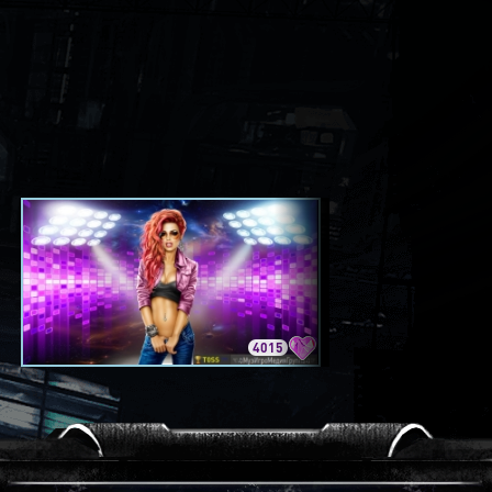
4015
3420