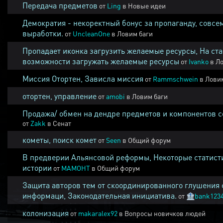
Передача предметов
от
Ling
в
Новые идеи
Демократия - некоректный бонус за пропаганду, совсе
выработки.
от
UncleanOne
в
Ловим баги
Пропадает иконка загрузить желаемые ресурсы, На ста
возможности загружать желаемые ресурсы
от
Ivanko
в
Ло
Миссия Отортен, Зависла миссия
от
Rammschwein
в
Ловим
отортен, управление
от
amobi
в
Ловим баги
Продажа/ обмен на дендре предметов и компонентов 
от
Zakk
в
Сенат
кометы, поиск комет
от
Seen
в
Общий форум
В предверии Альянсовой реформы, Некоторые статист
истории
от
MAMOHT
в
Общий форум
Защита авторов тем от скоординированного глушения 
информаци, Законодательная инициатива.
от
🏦
bank123
колонизация
от
makaralex92
в
Вопросы новичков людей