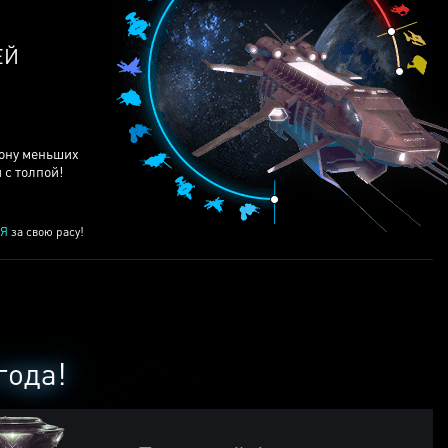
ЕЙ
рону меньших
 с толпой!
Я
за свою расу!
года!