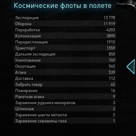
Космические флоты в полете
Экспедиция
13 778
Оборона
11 919
Переработка
4203
Колонизация
3890
Передислокация
1910
Транспорт
1559
Дальняя экспедиция
850
Уничтожение
749
Оккупация
545
Атака
539
Доставка
112
Забрать товар
62
Пожирание
16
Ракетная атака
9
Заражение рудника минералов
3
Шпионаж
2
Заражение шахты металла
2
Заражение скважины газа
1