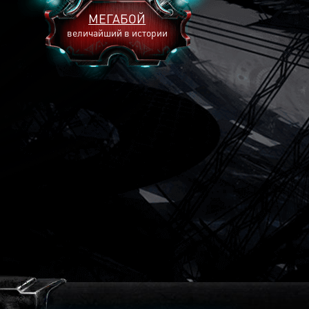
МЕГАБОЙ
величайший в истории
2893
2269
2240