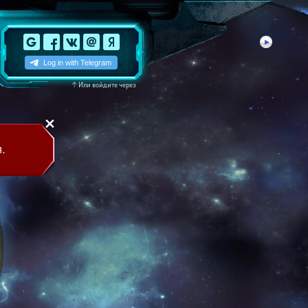
↑
Или войдите через
.