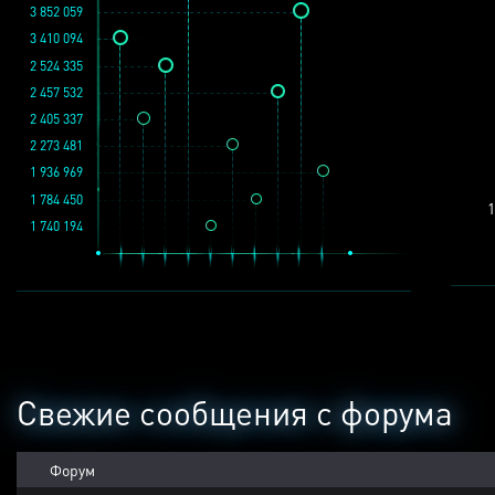
3 852 059
3 410 094
2 524 335
2 457 532
2 405 337
2 273 481
1 936 969
1 784 450
1
1 740 194
Свежие сообщения с форума
Форум