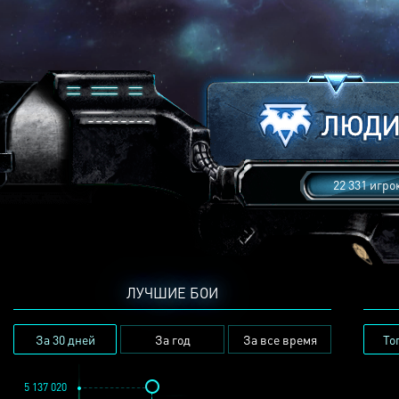
22 331 игро
ЛУЧШИЕ БОИ
За 30 дней
За год
За все время
То
5 137 020