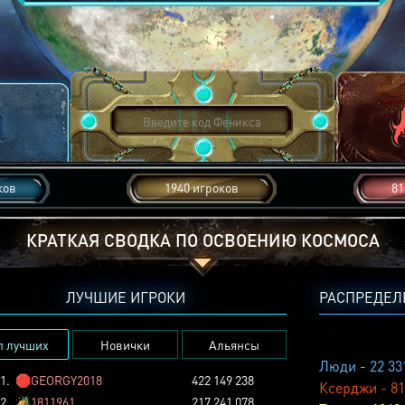
ков
1940 игроков
81
КРАТКАЯ СВОДКА ПО ОСВОЕНИЮ КОСМОСА
ЛУЧШИЕ ИГРОКИ
РАСПРЕДЕЛ
п лучших
Новички
Альянсы
Люди - 22 33
1.
🛑
GEORGY2018
422 149 238
Ксерджи - 81
2.
🏕️
1811961
217 241 078