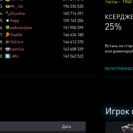
Тоссы - 1940
3.
👁️
Mr_Jor
196 236 520
4.
⛏️
Drjusha
165 714 391
КСЕРДЖ
5.
◽
Xepp
159 163 204
25%
6.
🍀
eeAnatolyee
151 950 399
7.
🏓
Vlad54
146 634 180
8.
🎓
OvCore
146 612 370
Встань на сто
9.
🐨
bastilia
143 608 339
или доминируй
0.
8️⃣
LMU
143 562 522
РЕГИСТРИРУЙС
Игрок 
Дата