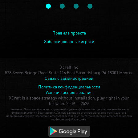
Правила проекта
Заблокированные игроки
Xcraft Inc
528 Seven Bridge Road Suite 116 East Stroudsburg PA 18301 Monroe
Связь с администрацией
Политика конфиденциальности
Условия использования
XCraft is a space strategy without installation: play right in your
browser.
2009 — 2526
Внимание: Этот сайт использует строго необходимые файлы cookie для обеспечения базовой
функциональности и безопасности. Личные данные не отслеживаются и не используются в
маркетинговых целях. Продолжая использовать этот сайт, вы соглашаетесь на использование этих
необходимых файлов cookie.