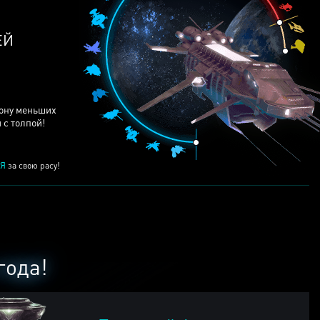
ЕЙ
рону меньших
 с толпой!
Я
за свою расу!
года!