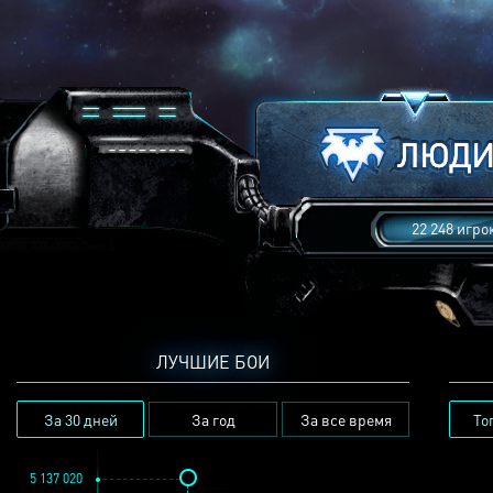
22 248 игро
ЛУЧШИЕ БОИ
За 30 дней
За год
За все время
То
5 137 020