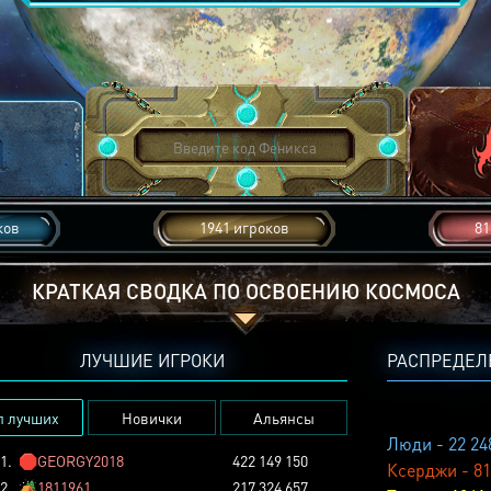
ков
1941 игроков
81
КРАТКАЯ СВОДКА ПО ОСВОЕНИЮ КОСМОСА
ЛУЧШИЕ ИГРОКИ
РАСПРЕДЕЛ
п лучших
Новички
Альянсы
Люди - 22 24
1.
🛑
GEORGY2018
422 149 150
Ксерджи - 81
2.
🏕️
1811961
217 324 657