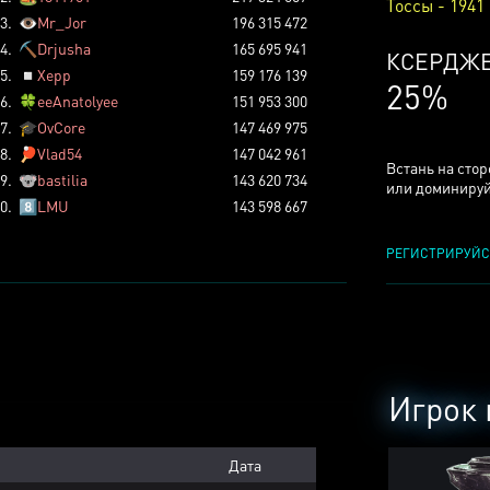
Тоссы - 1941
3.
👁️
Mr_Jor
196 315 472
4.
⛏️
Drjusha
165 695 941
КСЕРДЖ
5.
◽
Xepp
159 176 139
25%
6.
🍀
eeAnatolyee
151 953 300
7.
🎓
OvCore
147 469 975
8.
🏓
Vlad54
147 042 961
Встань на сто
9.
🐨
bastilia
143 620 734
или доминируй
0.
8️⃣
LMU
143 598 667
РЕГИСТРИРУЙС
Игрок 
Дата