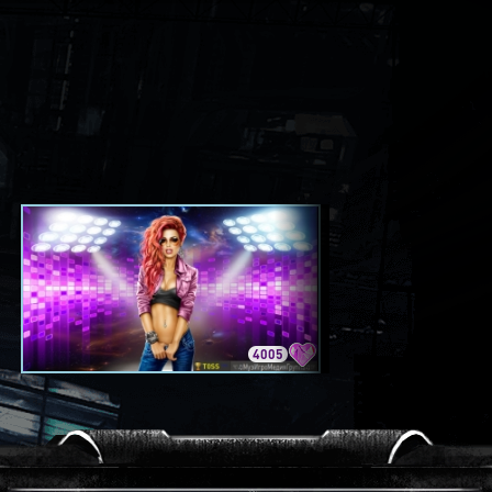
4005
3420