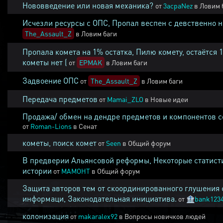
Нововведение или новая механика?
от
3acpaNez
в
Ловим 
Исчезли ресурсы с ОПС, Пропал веспен с девственно 
The_Assault_Z
в
Ловим баги
Пропала комета на 1% остатка, Пилю комету, остаётся 
кометы нет (
от
EPMAK
в
Ловим баги
Задвоение ОПС
от
The_Assault_Z
в
Ловим баги
Передача предметов
от
Mamai_ZLO
в
Новые идеи
Продажа/ обмен на дендре предметов и компонентов 
от
Roman-Lions
в
Сенат
кометы, поиск комет
от
Seen
в
Общий форум
В предверии Альянсовой реформы, Некоторые статист
истории
от
MAMOHT
в
Общий форум
Защита авторов тем от скоординированного глушения 
информаци, Законодательная инициатива.
от
🏦
bank123
колонизация
от
makaralex92
в
Вопросы новичков людей