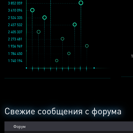
3 852 059
3 410 094
2 524 335
2 457 532
2 405 337
2 273 481
1 936 969
1 784 450
1
1 740 194
Свежие сообщения с форума
Форум