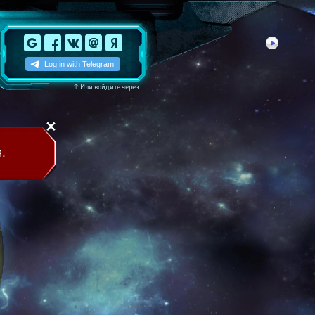
↑
Или войдите через
.