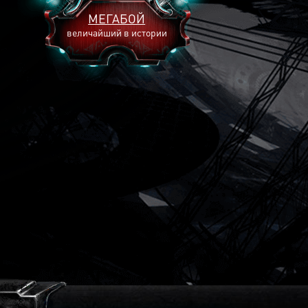
МЕГАБОЙ
величайший в истории
2893
2269
2240