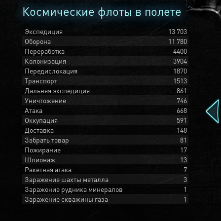
Космические флоты в полете
Экспедиция
13 703
Оборона
11 780
Переработка
4400
Колонизация
3904
Передислокация
1870
Транспорт
1513
Дальняя экспедиция
861
Уничтожение
746
Атака
668
Оккупация
591
Доставка
148
Забрать товар
81
Пожирание
17
Шпионаж
13
Ракетная атака
7
Заражение шахты металла
3
Заражение рудника минералов
1
Заражение скважины газа
1