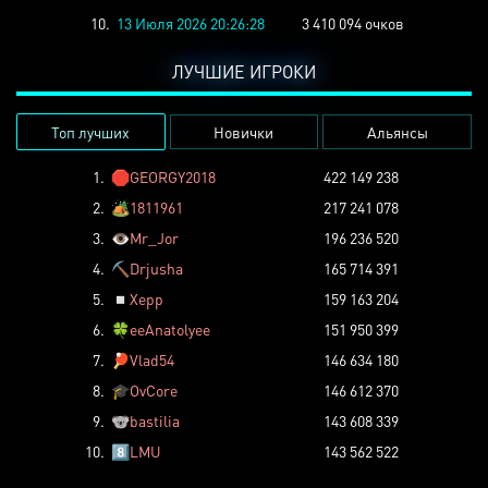
10.
13 Июля 2026 20:26:28
3 410 094 очков
ЛУЧШИЕ ИГРОКИ
Топ лучших
Новички
Альянсы
1.
🛑
GEORGY2018
422 149 238
2.
🏕️
1811961
217 241 078
3.
👁️
Mr_Jor
196 236 520
4.
⛏️
Drjusha
165 714 391
5.
◽
Xepp
159 163 204
6.
🍀
eeAnatolyee
151 950 399
7.
🏓
Vlad54
146 634 180
8.
🎓
OvCore
146 612 370
9.
🐨
bastilia
143 608 339
10.
8️⃣
LMU
143 562 522