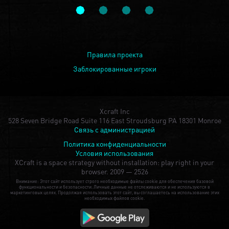
Правила проекта
Заблокированные игроки
Xcraft Inc
528 Seven Bridge Road Suite 116 East Stroudsburg PA 18301 Monroe
Связь с администрацией
Политика конфиденциальности
Условия использования
XCraft is a space strategy without installation: play right in your
browser.
2009 — 2526
Внимание: Этот сайт использует строго необходимые файлы cookie для обеспечения базовой
функциональности и безопасности. Личные данные не отслеживаются и не используются в
маркетинговых целях. Продолжая использовать этот сайт, вы соглашаетесь на использование этих
необходимых файлов cookie.